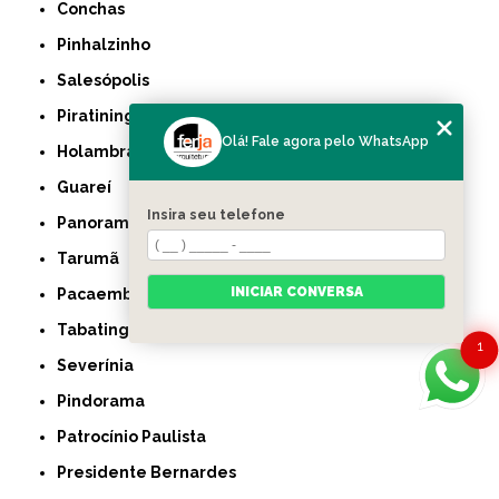
Conchas
Pinhalzinho
Salesópolis
Piratininga
Olá! Fale agora pelo WhatsApp
Holambra
Guareí
Insira seu telefone
Panorama
Tarumã
INICIAR CONVERSA
Pacaembu
Tabatinga
1
Severínia
Pindorama
Patrocínio Paulista
Presidente Bernardes