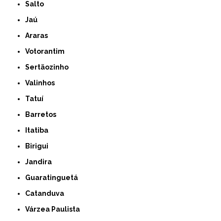
Salto
Jaú
Araras
Votorantim
Sertãozinho
Valinhos
Tatuí
Barretos
Itatiba
Birigui
Jandira
Guaratinguetá
Catanduva
Várzea Paulista