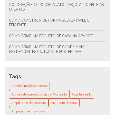
COLOCAÇÃO DE PORCELANATO PREÇO: APROVEITE AS
OFERTAS!
COMO CONSTRUIR DE FORMA SUSTENTÁVEL E
EFICIENTE
COMO CRIAR UM PROJETO DE CASA NA ÁRVORE
COMO CRIAR UM PROJETO DE CONDOMÍNIO
RESIDENCIAL ESTRUTURAL E SUSTENTÁVEL
COMO CRIAR UM PROJETO DE CONDOMÍNIO
RESIDENCIAL SUSTENTÁVEL E FUNCIONAL
Tags
COMO ENCONTRAR O ENCANADOR MAIS PRÓXIMO DE
VOCÊ? GUIA COMPLETO PARA RESOLVER SEUS
Administração de obras
PROBLEMAS HIDRÁULICOS RÁPIDO E FÁCIL
Administração de obras no Morumbi
Apartamento
COMO ENCONTRAR O MELHOR ENCANADOR
Arquiteta e decoradora
Arquiteto de casa
RESIDENCIAL PERTO DE MIM: DICAS E RECOMENDAÇÕES
Arquiteto de interiores
COMO ESCOLHER A MELHOR EMPRESA DE REFORMA DE