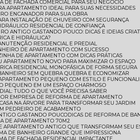
A DE FACHADA COMERCIAL PARA SEU NEGÓCIO
RA APARTAMENTO IDEAL PARA SUAS NECESSIDADES
IRO ENCANADOR PARA SUA OBRA
PARA INSTALAÇÃO DE CHUVEIRO COM SEGURANÇA
DRÁULICO RESIDENCIAL DE CONFIANÇA
RO ANTIGO GASTANDO POUCO: DICAS E IDEIAS CRIAT
ICA E HIDRÁULICA?
MANUTENÇÃO RESIDENCIAL E PREDIAL
ANHEIRO DE APARTAMENTO COM SUCESSO
ZINHA DE APARTAMENTO COM DICAS PRÁTICAS
EU APARTAMENTO NOVO PARA MAXIMIZAR O ESPAÇO
TRICA RESIDENCIAL MONOFÁSICA DE FORMA SEGURA
 BANHEIRO SEM QUEBRA QUEBRA E ECONOMIZAR
 APARTAMENTO PEQUENO COM ESTILO E FUNCIONAL
RO PEQUENO EM UM ESPAÇO CHARMOSO
DIAL: TUDO O QUE VOCÊ PRECISA SABER
LHOR EMPRESA DE REFORMA DE APARTAMENTO
E CASA NA ÁRVORE PARA TRANSFORMAR SEU JARDIM
OM PEDREIRO DE ACABAMENTO
 ANTIGO GASTANDO POUCO
DICAS DE REFORMA DE B
RMA DE APARTAMENTO 70M2
 DE APARTAMENTO ANTIGO QUE TRANSFORMAM SEU 
ORMA DE BANHEIRO GRANDE QUE IMPRESSIONA
RMA DE FACHADA RESIDENCIAL IMPACTANTE