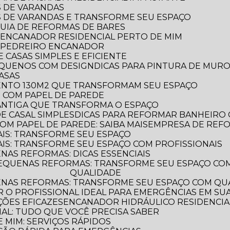
S DE VARANDAS
AS DE VARANDAS E TRANSFORME SEU ESPAÇO
 GUIA DE REFORMAS DE BARES
 ENCANADOR RESIDENCIAL PERTO DE MIM
R PEDREIRO ENCANADOR
 CASAS SIMPLES E EFICIENTE
PEQUENOS COM DESIGN
DICAS PARA PINTURA DE MUR
CASAS
MENTO 130M2 QUE TRANSFORMAM SEU ESPAÇO
O COM PAPEL DE PAREDE
 ANTIGA QUE TRANSFORMA O ESPAÇO
E CASAL SIMPLES
DICAS PARA REFORMAR BANHEIRO
OM PAPEL DE PAREDE: SAIBA MAIS
EMPRESA DE REF
AIS: TRANSFORME SEU ESPAÇO
AIS: TRANSFORME SEU ESPAÇO COM PROFISSIONAIS
NAS REFORMAS: DICAS ESSENCIAIS
QUALIDADE
ENAS REFORMAS: TRANSFORME SEU ESPAÇO COM QUA
 O PROFISSIONAL IDEAL PARA EMERGÊNCIAS EM SUA
ÕES EFICAZES
ENCANADOR HIDRÁULICO RESIDENCIAL
IAL: TUDO QUE VOCÊ PRECISA SABER
 MIM: SERVIÇOS RÁPIDOS