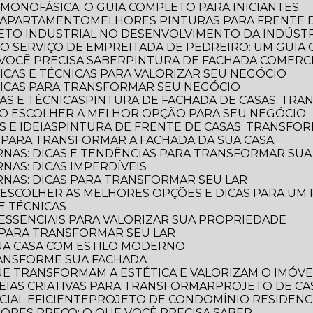
 MONOFÁSICA: O GUIA COMPLETO PARA INICIANTES
E APARTAMENTO
MELHORES PINTURAS PARA FRENTE 
TETO INDUSTRIAL NO DESENVOLVIMENTO DA INDÚST
E O SERVIÇO DE EMPREITADA DE PEDREIRO: UM GUI
VOCÊ PRECISA SABER
PINTURA DE FACHADA COMERCI
DICAS E TÉCNICAS PARA VALORIZAR SEU NEGÓCIO
 DICAS PARA TRANSFORMAR SEU NEGÓCIO
CAS E TÉCNICAS
PINTURA DE FACHADA DE CASAS: TR
OMO ESCOLHER A MELHOR OPÇÃO PARA SEU NEGÓCIO
S E IDEIAS
PINTURA DE FRENTE DE CASAS: TRANSFOR
S PARA TRANSFORMAR A FACHADA DA SUA CASA
RNAS: DICAS E TENDÊNCIAS PARA TRANSFORMAR SU
NAS: DICAS IMPERDÍVEIS
RNAS: DICAS PARA TRANSFORMAR SEU LAR
O ESCOLHER AS MELHORES OPÇÕES E DICAS PARA UM
 E TÉCNICAS
S ESSENCIAIS PARA VALORIZAR SUA PROPRIEDADE
S PARA TRANSFORMAR SEU LAR
UA CASA COM ESTILO MODERNO
TRANSFORME SUA FACHADA
QUE TRANSFORMAM A ESTÉTICA E VALORIZAM O IMÓVE
IDEIAS CRIATIVAS PARA TRANSFORMAR
PROJETO DE CA
IAL EFICIENTE
PROJETO DE CONDOMÍNIO RESIDENC
IORES PREÇO: O QUE VOCÊ PRECISA SABER