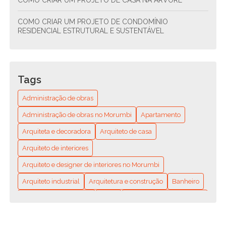
COMO CRIAR UM PROJETO DE CASA NA ÁRVORE
COMO CRIAR UM PROJETO DE CONDOMÍNIO
RESIDENCIAL ESTRUTURAL E SUSTENTÁVEL
COMO CRIAR UM PROJETO DE CONDOMÍNIO
RESIDENCIAL SUSTENTÁVEL E FUNCIONAL
Tags
COMO ENCONTRAR O ENCANADOR MAIS PRÓXIMO DE
VOCÊ? GUIA COMPLETO PARA RESOLVER SEUS
Administração de obras
PROBLEMAS HIDRÁULICOS RÁPIDO E FÁCIL
Administração de obras no Morumbi
Apartamento
COMO ENCONTRAR O MELHOR ENCANADOR
Arquiteta e decoradora
Arquiteto de casa
RESIDENCIAL PERTO DE MIM: DICAS E RECOMENDAÇÕES
Arquiteto de interiores
COMO ESCOLHER A MELHOR EMPRESA DE REFORMA DE
APARTAMENTO
Arquiteto e designer de interiores no Morumbi
Arquiteto industrial
Arquitetura e construção
Banheiro
COMO ESCOLHER A MELHOR EMPRESA DE REFORMA DE
CASAS PARA SEU PROJETO
Casa na Árvore Criativa
Casas
Colocação de Porcelanato
Construção de área gourmet em São Paulo
COMO ESCOLHER A MELHOR EMPRESA DE REFORMA
RESIDENCIAL PARA SEU PROJETO