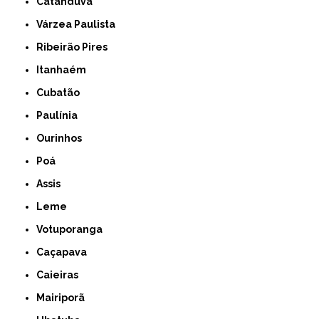
Catanduva
Várzea Paulista
Ribeirão Pires
Itanhaém
Cubatão
Paulínia
Ourinhos
Poá
Assis
Leme
Votuporanga
Caçapava
Caieiras
Mairiporã