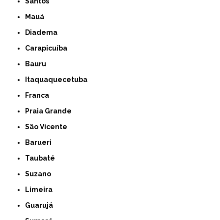
Santos
Mauá
Diadema
Carapicuíba
Bauru
Itaquaquecetuba
Franca
Praia Grande
São Vicente
Barueri
Taubaté
Suzano
Limeira
Guarujá