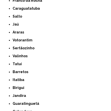
Franco da Rocha
Caraguatatuba
Salto
Jaú
Araras
Votorantim
Sertãozinho
Valinhos
Tatuí
Barretos
Itatiba
Birigui
Jandira
Guaratinguetá