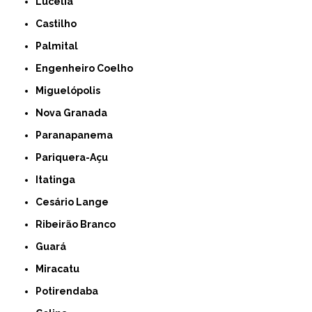
Lucélia
Castilho
Palmital
Engenheiro Coelho
Miguelópolis
Nova Granada
Paranapanema
Pariquera-Açu
Itatinga
Cesário Lange
Ribeirão Branco
Guará
Miracatu
Potirendaba