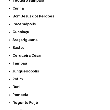
Teodoro Sampaio
Cunha
Bom Jesus dos Perdões
Iracemápolis
Guapiaçu
Araçariguama
Bastos
Cerqueira César
Tambaú
Junqueirópolis
Potim
Buri
Pompeia
Regente Feijó