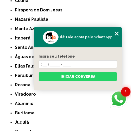
Colina
Pirapora do Bom Jesus
Nazaré Paulista
Monte Azul Paulista
Olá! Fale agora pelo WhatsApp
Itaberá
Santo Anastácio
Águas de Lindóia
Insira seu telefone
Elias Fausto
Paraibuna
INICIAR CONVERSA
Rosana
1
Viradouro
Alumínio
Buritama
Juquiá