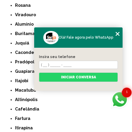
Rosana
Viradouro
Alumínio
Buritama
Olá! Fale agora pelo WhatsApp
Juquiá
Caconde
Insira seu telefone
Pradópolis
Guapiara
INICIAR CONVERSA
Itajobi
Macatuba
1
Altinópolis
Cafelândia
Fartura
Itirapina