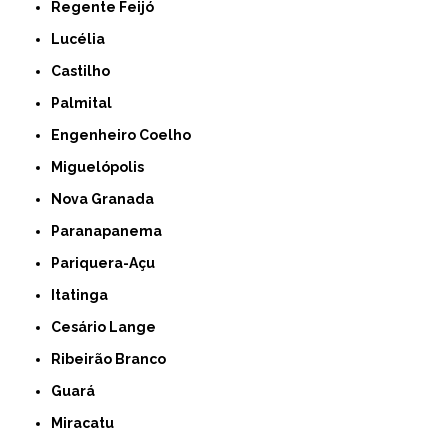
Regente Feijó
Lucélia
Castilho
Palmital
Engenheiro Coelho
Miguelópolis
Nova Granada
Paranapanema
Pariquera-Açu
Itatinga
Cesário Lange
Ribeirão Branco
Guará
Miracatu