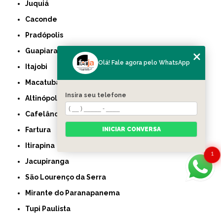
Juquiá
Caconde
Pradópolis
Guapiara
Olá! Fale agora pelo WhatsApp
Itajobi
Macatuba
Insira seu telefone
Altinópolis
Cafelândia
INICIAR CONVERSA
Fartura
Itirapina
1
Jacupiranga
São Lourenço da Serra
Mirante do Paranapanema
Tupi Paulista