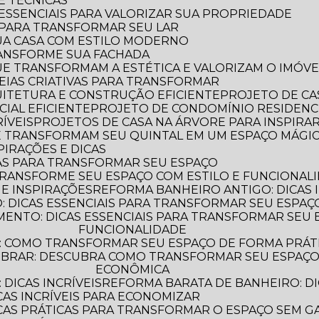
 E TÉCNICAS
S ESSENCIAIS PARA VALORIZAR SUA PROPRIEDADE
S PARA TRANSFORMAR SEU LAR
UA CASA COM ESTILO MODERNO
TRANSFORME SUA FACHADA
QUE TRANSFORMAM A ESTÉTICA E VALORIZAM O IMÓVE
IDEIAS CRIATIVAS PARA TRANSFORMAR
QUITETURA E CONSTRUÇÃO EFICIENTE
PROJETO DE CA
IAL EFICIENTE
PROJETO DE CONDOMÍNIO RESIDENC
ÍVEIS
PROJETOS DE CASA NA ÁRVORE PARA INSPIRA
UE TRANSFORMAM SEU QUINTAL EM UM ESPAÇO MÁGI
PIRAÇÕES E DICAS
AS PARA TRANSFORMAR SEU ESPAÇO
TRANSFORME SEU ESPAÇO COM ESTILO E FUNCIONAL
 E INSPIRAÇÕES
REFORMA BANHEIRO ANTIGO: DICAS 
 DICAS ESSENCIAIS PARA TRANSFORMAR SEU ESPAÇ
FUNCIONALIDADE
: COMO TRANSFORMAR SEU ESPAÇO DE FORMA PRÁT
ECONÔMICA
DICAS INCRÍVEIS
REFORMA BARATA DE BANHEIRO: DI
CAS INCRÍVEIS PARA ECONOMIZAR
ICAS PRÁTICAS PARA TRANSFORMAR O ESPAÇO SEM G