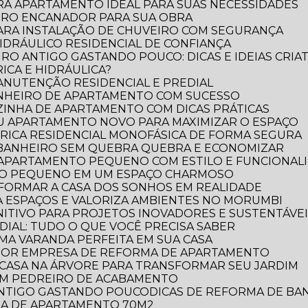
RA APARTAMENTO IDEAL PARA SUAS NECESSIDADES
IRO ENCANADOR PARA SUA OBRA
PARA INSTALAÇÃO DE CHUVEIRO COM SEGURANÇA
DRÁULICO RESIDENCIAL DE CONFIANÇA
RO ANTIGO GASTANDO POUCO: DICAS E IDEIAS CRIAT
ICA E HIDRÁULICA?
MANUTENÇÃO RESIDENCIAL E PREDIAL
ANHEIRO DE APARTAMENTO COM SUCESSO
ZINHA DE APARTAMENTO COM DICAS PRÁTICAS
EU APARTAMENTO NOVO PARA MAXIMIZAR O ESPAÇO
TRICA RESIDENCIAL MONOFÁSICA DE FORMA SEGURA
 BANHEIRO SEM QUEBRA QUEBRA E ECONOMIZAR
 APARTAMENTO PEQUENO COM ESTILO E FUNCIONAL
RO PEQUENO EM UM ESPAÇO CHARMOSO
FORMAR A CASA DOS SONHOS EM REALIDADE
 ESPAÇOS E VALORIZA AMBIENTES NO MORUMBI
NITIVO PARA PROJETOS INOVADORES E SUSTENTÁVE
DIAL: TUDO O QUE VOCÊ PRECISA SABER
UMA VARANDA PERFEITA EM SUA CASA
LHOR EMPRESA DE REFORMA DE APARTAMENTO
E CASA NA ÁRVORE PARA TRANSFORMAR SEU JARDIM
OM PEDREIRO DE ACABAMENTO
 ANTIGO GASTANDO POUCO
DICAS DE REFORMA DE B
RMA DE APARTAMENTO 70M2