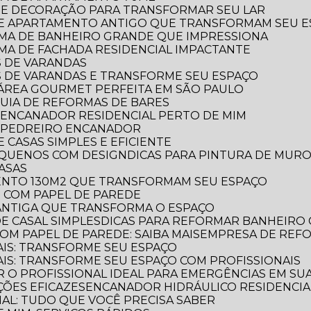
RA E DECORAÇÃO PARA TRANSFORMAR SEU LAR
 DE APARTAMENTO ANTIGO QUE TRANSFORMAM SEU 
ORMA DE BANHEIRO GRANDE QUE IMPRESSIONA
RMA DE FACHADA RESIDENCIAL IMPACTANTE
S DE VARANDAS
AS DE VARANDAS E TRANSFORME SEU ESPAÇO
 A ÁREA GOURMET PERFEITA EM SÃO PAULO
 GUIA DE REFORMAS DE BARES
 ENCANADOR RESIDENCIAL PERTO DE MIM
R PEDREIRO ENCANADOR
 CASAS SIMPLES E EFICIENTE
PEQUENOS COM DESIGN
DICAS PARA PINTURA DE MUR
CASAS
MENTO 130M2 QUE TRANSFORMAM SEU ESPAÇO
O COM PAPEL DE PAREDE
 ANTIGA QUE TRANSFORMA O ESPAÇO
E CASAL SIMPLES
DICAS PARA REFORMAR BANHEIRO
OM PAPEL DE PAREDE: SAIBA MAIS
EMPRESA DE REF
AIS: TRANSFORME SEU ESPAÇO
AIS: TRANSFORME SEU ESPAÇO COM PROFISSIONAIS
 O PROFISSIONAL IDEAL PARA EMERGÊNCIAS EM SUA
ÕES EFICAZES
ENCANADOR HIDRÁULICO RESIDENCIAL
IAL: TUDO QUE VOCÊ PRECISA SABER