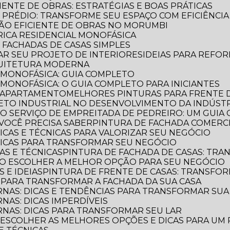
CIENTE DE OBRAS: ESTRATÉGIAS E BOAS PRÁTICAS
E PRÉDIO: TRANSFORME SEU ESPAÇO COM EFICIÊNCIA
AÇÃO EFICIENTE DE OBRAS NO MORUMBI
TRICA RESIDENCIAL MONOFÁSICA
E FACHADAS DE CASAS SIMPLES
MAR SEU PROJETO DE INTERIORES
IDEIAS PARA REFO
QUITETURA MODERNA
L MONOFÁSICA: GUIA COMPLETO
 MONOFÁSICA: O GUIA COMPLETO PARA INICIANTES
E APARTAMENTO
MELHORES PINTURAS PARA FRENTE 
TETO INDUSTRIAL NO DESENVOLVIMENTO DA INDÚST
E O SERVIÇO DE EMPREITADA DE PEDREIRO: UM GUI
VOCÊ PRECISA SABER
PINTURA DE FACHADA COMERCI
DICAS E TÉCNICAS PARA VALORIZAR SEU NEGÓCIO
 DICAS PARA TRANSFORMAR SEU NEGÓCIO
CAS E TÉCNICAS
PINTURA DE FACHADA DE CASAS: TR
OMO ESCOLHER A MELHOR OPÇÃO PARA SEU NEGÓCIO
S E IDEIAS
PINTURA DE FRENTE DE CASAS: TRANSFOR
S PARA TRANSFORMAR A FACHADA DA SUA CASA
RNAS: DICAS E TENDÊNCIAS PARA TRANSFORMAR SU
NAS: DICAS IMPERDÍVEIS
RNAS: DICAS PARA TRANSFORMAR SEU LAR
O ESCOLHER AS MELHORES OPÇÕES E DICAS PARA UM