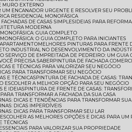
DE MURO EXTERNO
R UM ENCANADOR URGENTE E RESOLVER SEU PROB
TRICA RESIDENCIAL MONOFÁSICA
E FACHADAS DE CASAS SIMPLES
IDEIAS PARA REFORM
QUITETURA MODERNA
L MONOFÁSICA: GUIA COMPLETO
 MONOFÁSICA: O GUIA COMPLETO PARA INICIANTES
E APARTAMENTO
MELHORES PINTURAS PARA FRENTE 
TETO INDUSTRIAL NO DESENVOLVIMENTO DA INDÚST
E O SERVIÇO DE EMPREITADA DE PEDREIRO: UM GUI
VOCÊ PRECISA SABER
PINTURA DE FACHADA COMERCI
DICAS E TÉCNICAS PARA VALORIZAR SEU NEGÓCIO
 DICAS PARA TRANSFORMAR SEU NEGÓCIO
CAS E TÉCNICAS
PINTURA DE FACHADA DE CASAS: TR
OMO ESCOLHER A MELHOR OPÇÃO PARA SEU NEGÓCIO
S E IDEIAS
PINTURA DE FRENTE DE CASAS: TRANSFOR
S PARA TRANSFORMAR A FACHADA DA SUA CASA
RNAS: DICAS E TENDÊNCIAS PARA TRANSFORMAR SU
NAS: DICAS IMPERDÍVEIS
RNAS: DICAS PARA TRANSFORMAR SEU LAR
O ESCOLHER AS MELHORES OPÇÕES E DICAS PARA UM
 E TÉCNICAS
S ESSENCIAIS PARA VALORIZAR SUA PROPRIEDADE