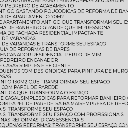
E CASA NA ÁRVORE PARA TRANSFORMAR SEU JARDIM
OM PEDREIRO DE ACABAMENTO
 ANTIGO GASTANDO POUCO
DICAS DE REFORMA DE B
RMA DE APARTAMENTO 70M2
 DE APARTAMENTO ANTIGO QUE TRANSFORMAM SEU 
ORMA DE BANHEIRO GRANDE QUE IMPRESSIONA
RMA DE FACHADA RESIDENCIAL IMPACTANTE
S DE VARANDAS
AS DE VARANDAS E TRANSFORME SEU ESPAÇO
 GUIA DE REFORMAS DE BARES
 ENCANADOR RESIDENCIAL PERTO DE MIM
R PEDREIRO ENCANADOR
 CASAS SIMPLES E EFICIENTE
PEQUENOS COM DESIGN
DICAS PARA PINTURA DE MUR
CASAS
MENTO 130M2 QUE TRANSFORMAM SEU ESPAÇO
O COM PAPEL DE PAREDE
 ANTIGA QUE TRANSFORMA O ESPAÇO
E CASAL SIMPLES
DICAS PARA REFORMAR BANHEIRO
OM PAPEL DE PAREDE: SAIBA MAIS
EMPRESA DE REF
AIS: TRANSFORME SEU ESPAÇO
AIS: TRANSFORME SEU ESPAÇO COM PROFISSIONAIS
NAS REFORMAS: DICAS ESSENCIAIS