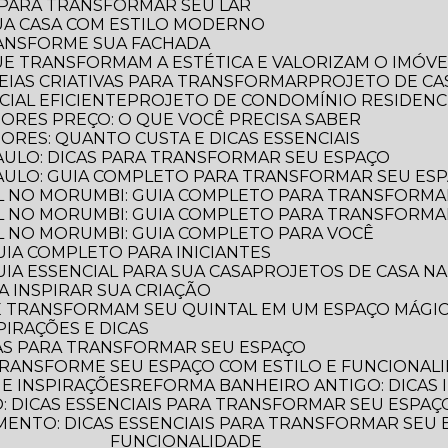
S PARA TRANSFORMAR SEU LAR
UA CASA COM ESTILO MODERNO
TRANSFORME SUA FACHADA
QUE TRANSFORMAM A ESTÉTICA E VALORIZAM O IMÓVE
IDEIAS CRIATIVAS PARA TRANSFORMAR
PROJETO DE CA
IAL EFICIENTE
PROJETO DE CONDOMÍNIO RESIDENC
IORES PREÇO: O QUE VOCÊ PRECISA SABER
ORES: QUANTO CUSTA E DICAS ESSENCIAIS
PAULO: DICAS PARA TRANSFORMAR SEU ESPAÇO
PAULO: GUIA COMPLETO PARA TRANSFORMAR SEU ES
L NO MORUMBI: GUIA COMPLETO PARA TRANSFORMA
L NO MORUMBI: GUIA COMPLETO PARA TRANSFORMA
L NO MORUMBI: GUIA COMPLETO PARA VOCÊ
GUIA COMPLETO PARA INICIANTES
UIA ESSENCIAL PARA SUA CASA
PROJETOS DE CASA NA
A INSPIRAR SUA CRIAÇÃO
UE TRANSFORMAM SEU QUINTAL EM UM ESPAÇO MÁGI
PIRAÇÕES E DICAS
AS PARA TRANSFORMAR SEU ESPAÇO
TRANSFORME SEU ESPAÇO COM ESTILO E FUNCIONAL
 E INSPIRAÇÕES
REFORMA BANHEIRO ANTIGO: DICAS 
 DICAS ESSENCIAIS PARA TRANSFORMAR SEU ESPAÇ
FUNCIONALIDADE