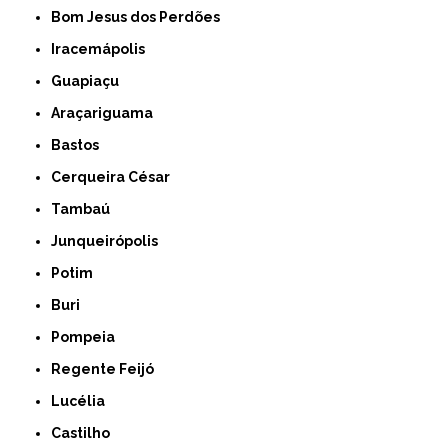
Bom Jesus dos Perdões
Iracemápolis
Guapiaçu
Araçariguama
Bastos
Cerqueira César
Tambaú
Junqueirópolis
Potim
Buri
Pompeia
Regente Feijó
Lucélia
Castilho