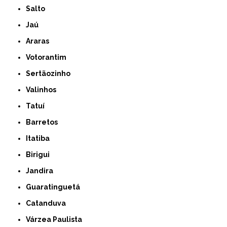
Salto
Jaú
Araras
Votorantim
Sertãozinho
Valinhos
Tatuí
Barretos
Itatiba
Birigui
Jandira
Guaratinguetá
Catanduva
Várzea Paulista