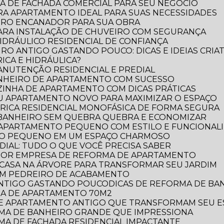
A DE FACHADA COMERCIAL PARA SEU NEGÓCIO
RA APARTAMENTO IDEAL PARA SUAS NECESSIDADES
IRO ENCANADOR PARA SUA OBRA
PARA INSTALAÇÃO DE CHUVEIRO COM SEGURANÇA
DRÁULICO RESIDENCIAL DE CONFIANÇA
RO ANTIGO GASTANDO POUCO: DICAS E IDEIAS CRIAT
ICA E HIDRÁULICA?
MANUTENÇÃO RESIDENCIAL E PREDIAL
ANHEIRO DE APARTAMENTO COM SUCESSO
ZINHA DE APARTAMENTO COM DICAS PRÁTICAS
EU APARTAMENTO NOVO PARA MAXIMIZAR O ESPAÇO
TRICA RESIDENCIAL MONOFÁSICA DE FORMA SEGURA
 BANHEIRO SEM QUEBRA QUEBRA E ECONOMIZAR
 APARTAMENTO PEQUENO COM ESTILO E FUNCIONAL
RO PEQUENO EM UM ESPAÇO CHARMOSO
DIAL: TUDO O QUE VOCÊ PRECISA SABER
LHOR EMPRESA DE REFORMA DE APARTAMENTO
E CASA NA ÁRVORE PARA TRANSFORMAR SEU JARDIM
OM PEDREIRO DE ACABAMENTO
 ANTIGO GASTANDO POUCO
DICAS DE REFORMA DE B
RMA DE APARTAMENTO 70M2
 DE APARTAMENTO ANTIGO QUE TRANSFORMAM SEU 
ORMA DE BANHEIRO GRANDE QUE IMPRESSIONA
RMA DE FACHADA RESIDENCIAL IMPACTANTE