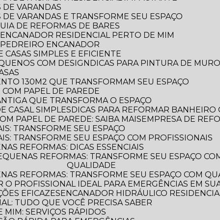
S DE VARANDAS
AS DE VARANDAS E TRANSFORME SEU ESPAÇO
 GUIA DE REFORMAS DE BARES
 ENCANADOR RESIDENCIAL PERTO DE MIM
R PEDREIRO ENCANADOR
 CASAS SIMPLES E EFICIENTE
PEQUENOS COM DESIGN
DICAS PARA PINTURA DE MUR
CASAS
MENTO 130M2 QUE TRANSFORMAM SEU ESPAÇO
O COM PAPEL DE PAREDE
 ANTIGA QUE TRANSFORMA O ESPAÇO
E CASAL SIMPLES
DICAS PARA REFORMAR BANHEIRO
OM PAPEL DE PAREDE: SAIBA MAIS
EMPRESA DE REF
AIS: TRANSFORME SEU ESPAÇO
AIS: TRANSFORME SEU ESPAÇO COM PROFISSIONAIS
NAS REFORMAS: DICAS ESSENCIAIS
QUALIDADE
ENAS REFORMAS: TRANSFORME SEU ESPAÇO COM QUA
 O PROFISSIONAL IDEAL PARA EMERGÊNCIAS EM SUA
ÕES EFICAZES
ENCANADOR HIDRÁULICO RESIDENCIAL
IAL: TUDO QUE VOCÊ PRECISA SABER
 MIM: SERVIÇOS RÁPIDOS