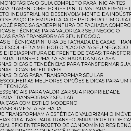
 MONOFÁSICA: O GUIA COMPLETO PARA INICIANTES
E APARTAMENTO
MELHORES PINTURAS PARA FRENTE 
TETO INDUSTRIAL NO DESENVOLVIMENTO DA INDÚST
E O SERVIÇO DE EMPREITADA DE PEDREIRO: UM GUI
VOCÊ PRECISA SABER
PINTURA DE FACHADA COMERCI
DICAS E TÉCNICAS PARA VALORIZAR SEU NEGÓCIO
 DICAS PARA TRANSFORMAR SEU NEGÓCIO
CAS E TÉCNICAS
PINTURA DE FACHADA DE CASAS: TR
OMO ESCOLHER A MELHOR OPÇÃO PARA SEU NEGÓCIO
S E IDEIAS
PINTURA DE FRENTE DE CASAS: TRANSFOR
S PARA TRANSFORMAR A FACHADA DA SUA CASA
RNAS: DICAS E TENDÊNCIAS PARA TRANSFORMAR SU
NAS: DICAS IMPERDÍVEIS
RNAS: DICAS PARA TRANSFORMAR SEU LAR
O ESCOLHER AS MELHORES OPÇÕES E DICAS PARA UM
 E TÉCNICAS
S ESSENCIAIS PARA VALORIZAR SUA PROPRIEDADE
S PARA TRANSFORMAR SEU LAR
UA CASA COM ESTILO MODERNO
TRANSFORME SUA FACHADA
QUE TRANSFORMAM A ESTÉTICA E VALORIZAM O IMÓVE
IDEIAS CRIATIVAS PARA TRANSFORMAR
PROJETO DE CA
IAL EFICIENTE
PROJETO DE CONDOMÍNIO RESIDENC
IORES PREÇO: O QUE VOCÊ PRECISA SABER