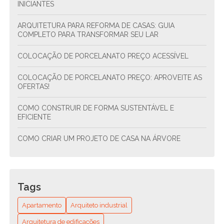
INICIANTES
ARQUITETURA PARA REFORMA DE CASAS: GUIA
COMPLETO PARA TRANSFORMAR SEU LAR
COLOCAÇÃO DE PORCELANATO PREÇO ACESSÍVEL
COLOCAÇÃO DE PORCELANATO PREÇO: APROVEITE AS
OFERTAS!
COMO CONSTRUIR DE FORMA SUSTENTÁVEL E
EFICIENTE
COMO CRIAR UM PROJETO DE CASA NA ÁRVORE
COMO CRIAR UM PROJETO DE CONDOMÍNIO
RESIDENCIAL ESTRUTURAL E SUSTENTÁVEL
Tags
COMO CRIAR UM PROJETO DE CONDOMÍNIO
RESIDENCIAL SUSTENTÁVEL E FUNCIONAL
Apartamento
Arquiteto industrial
COMO ENCONTRAR O ENCANADOR MAIS PRÓXIMO DE
Arquitetura de edificações