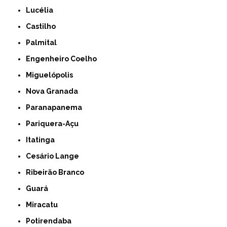
Lucélia
Castilho
Palmital
Engenheiro Coelho
Miguelópolis
Nova Granada
Paranapanema
Pariquera-Açu
Itatinga
Cesário Lange
Ribeirão Branco
Guará
Miracatu
Potirendaba