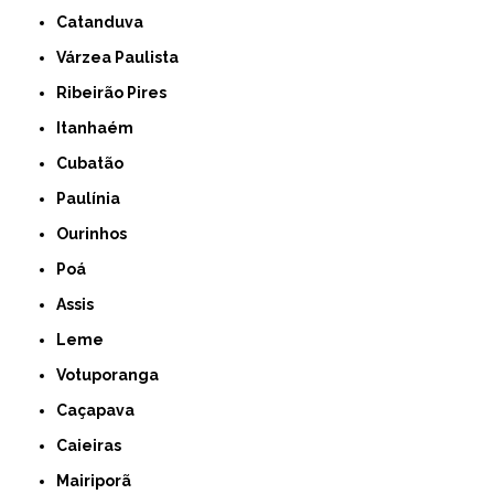
Catanduva
Várzea Paulista
Ribeirão Pires
Itanhaém
Cubatão
Paulínia
Ourinhos
Poá
Assis
Leme
Votuporanga
Caçapava
Caieiras
Mairiporã