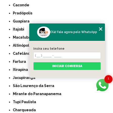
Caconde
Pradópolis
Guapiara
Itajobi
Olá! Fale agora pelo WhatsApp
Macatuba
Altinópolis
Insira seu telefone
Cafelândia
Fartura
INICIAR CONVERSA
Itirapina
Jacupiranga
1
São Lourenço da Serra
Mirante do Paranapanema
Tupi Paulista
Charqueada