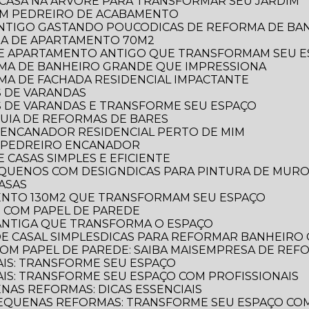
E CASA NA ÁRVORE PARA TRANSFORMAR SEU JARDIM
OM PEDREIRO DE ACABAMENTO
 ANTIGO GASTANDO POUCO
DICAS DE REFORMA DE B
RMA DE APARTAMENTO 70M2
 DE APARTAMENTO ANTIGO QUE TRANSFORMAM SEU 
ORMA DE BANHEIRO GRANDE QUE IMPRESSIONA
RMA DE FACHADA RESIDENCIAL IMPACTANTE
S DE VARANDAS
AS DE VARANDAS E TRANSFORME SEU ESPAÇO
 GUIA DE REFORMAS DE BARES
 ENCANADOR RESIDENCIAL PERTO DE MIM
R PEDREIRO ENCANADOR
 CASAS SIMPLES E EFICIENTE
PEQUENOS COM DESIGN
DICAS PARA PINTURA DE MUR
CASAS
MENTO 130M2 QUE TRANSFORMAM SEU ESPAÇO
O COM PAPEL DE PAREDE
 ANTIGA QUE TRANSFORMA O ESPAÇO
E CASAL SIMPLES
DICAS PARA REFORMAR BANHEIRO
OM PAPEL DE PAREDE: SAIBA MAIS
EMPRESA DE REF
AIS: TRANSFORME SEU ESPAÇO
AIS: TRANSFORME SEU ESPAÇO COM PROFISSIONAIS
NAS REFORMAS: DICAS ESSENCIAIS