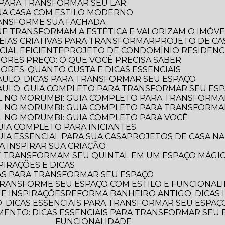
S PARA TRANSFORMAR SEU LAR
UA CASA COM ESTILO MODERNO
TRANSFORME SUA FACHADA
QUE TRANSFORMAM A ESTÉTICA E VALORIZAM O IMÓVE
IDEIAS CRIATIVAS PARA TRANSFORMAR
PROJETO DE CA
IAL EFICIENTE
PROJETO DE CONDOMÍNIO RESIDENC
IORES PREÇO: O QUE VOCÊ PRECISA SABER
ORES: QUANTO CUSTA E DICAS ESSENCIAIS
PAULO: DICAS PARA TRANSFORMAR SEU ESPAÇO
PAULO: GUIA COMPLETO PARA TRANSFORMAR SEU ES
L NO MORUMBI: GUIA COMPLETO PARA TRANSFORMA
L NO MORUMBI: GUIA COMPLETO PARA TRANSFORMA
L NO MORUMBI: GUIA COMPLETO PARA VOCÊ
GUIA COMPLETO PARA INICIANTES
UIA ESSENCIAL PARA SUA CASA
PROJETOS DE CASA NA
A INSPIRAR SUA CRIAÇÃO
UE TRANSFORMAM SEU QUINTAL EM UM ESPAÇO MÁGI
PIRAÇÕES E DICAS
AS PARA TRANSFORMAR SEU ESPAÇO
TRANSFORME SEU ESPAÇO COM ESTILO E FUNCIONAL
 E INSPIRAÇÕES
REFORMA BANHEIRO ANTIGO: DICAS 
 DICAS ESSENCIAIS PARA TRANSFORMAR SEU ESPAÇ
FUNCIONALIDADE