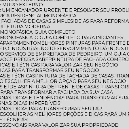
DE MURO EXTERNO
R UM ENCANADOR URGENTE E RESOLVER SEU PROB
TRICA RESIDENCIAL MONOFÁSICA
E FACHADAS DE CASAS SIMPLES
IDEIAS PARA REFORM
QUITETURA MODERNA
L MONOFÁSICA: GUIA COMPLETO
 MONOFÁSICA: O GUIA COMPLETO PARA INICIANTES
E APARTAMENTO
MELHORES PINTURAS PARA FRENTE 
TETO INDUSTRIAL NO DESENVOLVIMENTO DA INDÚST
E O SERVIÇO DE EMPREITADA DE PEDREIRO: UM GUI
VOCÊ PRECISA SABER
PINTURA DE FACHADA COMERCI
DICAS E TÉCNICAS PARA VALORIZAR SEU NEGÓCIO
 DICAS PARA TRANSFORMAR SEU NEGÓCIO
CAS E TÉCNICAS
PINTURA DE FACHADA DE CASAS: TR
OMO ESCOLHER A MELHOR OPÇÃO PARA SEU NEGÓCIO
S E IDEIAS
PINTURA DE FRENTE DE CASAS: TRANSFOR
S PARA TRANSFORMAR A FACHADA DA SUA CASA
RNAS: DICAS E TENDÊNCIAS PARA TRANSFORMAR SU
NAS: DICAS IMPERDÍVEIS
RNAS: DICAS PARA TRANSFORMAR SEU LAR
O ESCOLHER AS MELHORES OPÇÕES E DICAS PARA UM
 E TÉCNICAS
S ESSENCIAIS PARA VALORIZAR SUA PROPRIEDADE