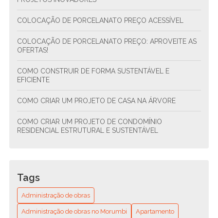
COLOCAÇÃO DE PORCELANATO PREÇO ACESSÍVEL
COLOCAÇÃO DE PORCELANATO PREÇO: APROVEITE AS
OFERTAS!
COMO CONSTRUIR DE FORMA SUSTENTÁVEL E
EFICIENTE
COMO CRIAR UM PROJETO DE CASA NA ÁRVORE
COMO CRIAR UM PROJETO DE CONDOMÍNIO
RESIDENCIAL ESTRUTURAL E SUSTENTÁVEL
COMO CRIAR UM PROJETO DE CONDOMÍNIO
RESIDENCIAL SUSTENTÁVEL E FUNCIONAL
Tags
COMO ENCONTRAR O ENCANADOR MAIS PRÓXIMO DE
VOCÊ? GUIA COMPLETO PARA RESOLVER SEUS
Administração de obras
PROBLEMAS HIDRÁULICOS RÁPIDO E FÁCIL
Administração de obras no Morumbi
Apartamento