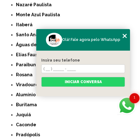
Nazaré Paulista
Monte Azul Paulista
Itaberá
Santo Anastácio
Olá! Fale agora pelo WhatsApp
Águas de Lindóia
Elias Fausto
Insira seu telefone
Paraibuna
Rosana
INICIAR CONVERSA
Viradouro
Alumínio
1
Buritama
Juquiá
Caconde
Pradópolis