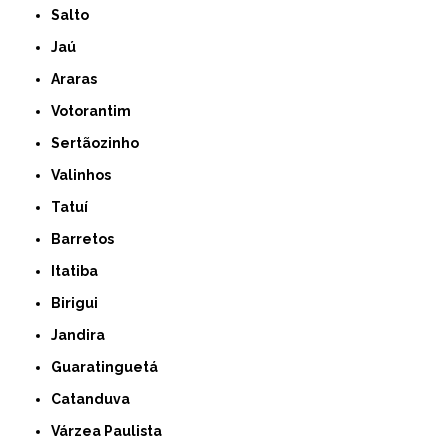
Salto
Jaú
Araras
Votorantim
Sertãozinho
Valinhos
Tatuí
Barretos
Itatiba
Birigui
Jandira
Guaratinguetá
Catanduva
Várzea Paulista