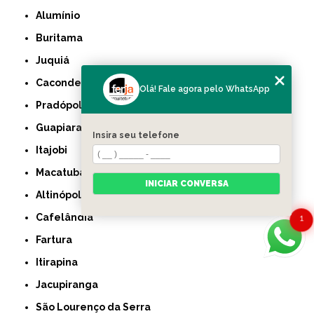
Alumínio
Buritama
Juquiá
Caconde
Olá! Fale agora pelo WhatsApp
Pradópolis
Guapiara
Insira seu telefone
Itajobi
Macatuba
INICIAR CONVERSA
Altinópolis
Cafelândia
1
Fartura
Itirapina
Jacupiranga
São Lourenço da Serra