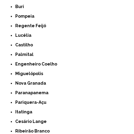
Buri
Pompeia
Regente Feijó
Lucélia
Castilho
Palmital
Engenheiro Coelho
Miguelópolis
Nova Granada
Paranapanema
Pariquera-Açu
Itatinga
Cesário Lange
Ribeirão Branco