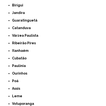
Birigui
Jandira
Guaratinguetá
Catanduva
Várzea Paulista
Ribeirão Pires
Itanhaém
Cubatão
Paulínia
Ourinhos
Poá
Assis
Leme
Votuporanga