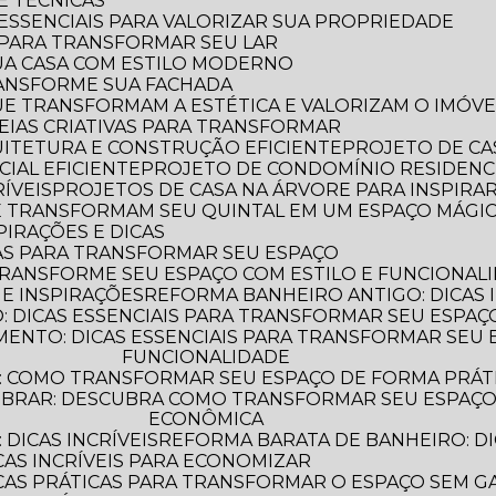
 E TÉCNICAS
S ESSENCIAIS PARA VALORIZAR SUA PROPRIEDADE
S PARA TRANSFORMAR SEU LAR
UA CASA COM ESTILO MODERNO
TRANSFORME SUA FACHADA
QUE TRANSFORMAM A ESTÉTICA E VALORIZAM O IMÓVE
IDEIAS CRIATIVAS PARA TRANSFORMAR
QUITETURA E CONSTRUÇÃO EFICIENTE
PROJETO DE CA
IAL EFICIENTE
PROJETO DE CONDOMÍNIO RESIDENC
ÍVEIS
PROJETOS DE CASA NA ÁRVORE PARA INSPIRA
UE TRANSFORMAM SEU QUINTAL EM UM ESPAÇO MÁGI
PIRAÇÕES E DICAS
AS PARA TRANSFORMAR SEU ESPAÇO
TRANSFORME SEU ESPAÇO COM ESTILO E FUNCIONAL
 E INSPIRAÇÕES
REFORMA BANHEIRO ANTIGO: DICAS 
 DICAS ESSENCIAIS PARA TRANSFORMAR SEU ESPAÇ
FUNCIONALIDADE
: COMO TRANSFORMAR SEU ESPAÇO DE FORMA PRÁT
ECONÔMICA
DICAS INCRÍVEIS
REFORMA BARATA DE BANHEIRO: DI
CAS INCRÍVEIS PARA ECONOMIZAR
ICAS PRÁTICAS PARA TRANSFORMAR O ESPAÇO SEM G