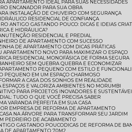
RA APARTAMENTO IDEAL PARA SUAS NECESSIDADES
IRO ENCANADOR PARA SUA OBRA
PARA INSTALAÇÃO DE CHUVEIRO COM SEGURANÇA
DRÁULICO RESIDENCIAL DE CONFIANÇA
RO ANTIGO GASTANDO POUCO: DICAS E IDEIAS CRIAT
ICA E HIDRÁULICA?
MANUTENÇÃO RESIDENCIAL E PREDIAL
ANHEIRO DE APARTAMENTO COM SUCESSO
ZINHA DE APARTAMENTO COM DICAS PRÁTICAS
EU APARTAMENTO NOVO PARA MAXIMIZAR O ESPAÇO
TRICA RESIDENCIAL MONOFÁSICA DE FORMA SEGURA
 BANHEIRO SEM QUEBRA QUEBRA E ECONOMIZAR
 APARTAMENTO PEQUENO COM ESTILO E FUNCIONAL
RO PEQUENO EM UM ESPAÇO CHARMOSO
FORMAR A CASA DOS SONHOS EM REALIDADE
 ESPAÇOS E VALORIZA AMBIENTES NO MORUMBI
NITIVO PARA PROJETOS INOVADORES E SUSTENTÁVE
DIAL: TUDO O QUE VOCÊ PRECISA SABER
UMA VARANDA PERFEITA EM SUA CASA
LHOR EMPRESA DE REFORMA DE APARTAMENTO
E CASA NA ÁRVORE PARA TRANSFORMAR SEU JARDIM
OM PEDREIRO DE ACABAMENTO
 ANTIGO GASTANDO POUCO
DICAS DE REFORMA DE B
RMA DE APARTAMENTO 70M2