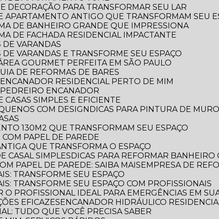
RA E DECORAÇÃO PARA TRANSFORMAR SEU LAR
 DE APARTAMENTO ANTIGO QUE TRANSFORMAM SEU 
ORMA DE BANHEIRO GRANDE QUE IMPRESSIONA
RMA DE FACHADA RESIDENCIAL IMPACTANTE
S DE VARANDAS
AS DE VARANDAS E TRANSFORME SEU ESPAÇO
 A ÁREA GOURMET PERFEITA EM SÃO PAULO
 GUIA DE REFORMAS DE BARES
 ENCANADOR RESIDENCIAL PERTO DE MIM
R PEDREIRO ENCANADOR
 CASAS SIMPLES E EFICIENTE
PEQUENOS COM DESIGN
DICAS PARA PINTURA DE MUR
CASAS
MENTO 130M2 QUE TRANSFORMAM SEU ESPAÇO
O COM PAPEL DE PAREDE
 ANTIGA QUE TRANSFORMA O ESPAÇO
E CASAL SIMPLES
DICAS PARA REFORMAR BANHEIRO
OM PAPEL DE PAREDE: SAIBA MAIS
EMPRESA DE REF
AIS: TRANSFORME SEU ESPAÇO
AIS: TRANSFORME SEU ESPAÇO COM PROFISSIONAIS
 O PROFISSIONAL IDEAL PARA EMERGÊNCIAS EM SUA
ÕES EFICAZES
ENCANADOR HIDRÁULICO RESIDENCIAL
IAL: TUDO QUE VOCÊ PRECISA SABER