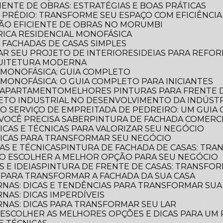
CIENTE DE OBRAS: ESTRATÉGIAS E BOAS PRÁTICAS
E PRÉDIO: TRANSFORME SEU ESPAÇO COM EFICIÊNCIA
AÇÃO EFICIENTE DE OBRAS NO MORUMBI
TRICA RESIDENCIAL MONOFÁSICA
E FACHADAS DE CASAS SIMPLES
MAR SEU PROJETO DE INTERIORES
IDEIAS PARA REFO
QUITETURA MODERNA
L MONOFÁSICA: GUIA COMPLETO
 MONOFÁSICA: O GUIA COMPLETO PARA INICIANTES
E APARTAMENTO
MELHORES PINTURAS PARA FRENTE 
TETO INDUSTRIAL NO DESENVOLVIMENTO DA INDÚST
E O SERVIÇO DE EMPREITADA DE PEDREIRO: UM GUI
VOCÊ PRECISA SABER
PINTURA DE FACHADA COMERCI
DICAS E TÉCNICAS PARA VALORIZAR SEU NEGÓCIO
 DICAS PARA TRANSFORMAR SEU NEGÓCIO
CAS E TÉCNICAS
PINTURA DE FACHADA DE CASAS: TR
OMO ESCOLHER A MELHOR OPÇÃO PARA SEU NEGÓCIO
S E IDEIAS
PINTURA DE FRENTE DE CASAS: TRANSFOR
S PARA TRANSFORMAR A FACHADA DA SUA CASA
RNAS: DICAS E TENDÊNCIAS PARA TRANSFORMAR SU
NAS: DICAS IMPERDÍVEIS
RNAS: DICAS PARA TRANSFORMAR SEU LAR
O ESCOLHER AS MELHORES OPÇÕES E DICAS PARA UM