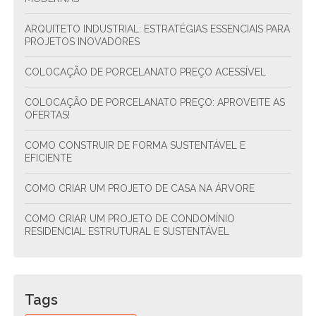
ARQUITETO INDUSTRIAL: ESTRATÉGIAS ESSENCIAIS PARA
PROJETOS INOVADORES
COLOCAÇÃO DE PORCELANATO PREÇO ACESSÍVEL
COLOCAÇÃO DE PORCELANATO PREÇO: APROVEITE AS
OFERTAS!
COMO CONSTRUIR DE FORMA SUSTENTÁVEL E
EFICIENTE
COMO CRIAR UM PROJETO DE CASA NA ÁRVORE
COMO CRIAR UM PROJETO DE CONDOMÍNIO
RESIDENCIAL ESTRUTURAL E SUSTENTÁVEL
COMO CRIAR UM PROJETO DE CONDOMÍNIO
RESIDENCIAL SUSTENTÁVEL E FUNCIONAL
Tags
COMO ENCONTRAR O ENCANADOR MAIS PRÓXIMO DE