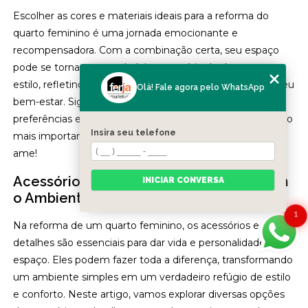
Escolher as cores e materiais ideais para a reforma do
quarto feminino é uma jornada emocionante e
recompensadora. Com a combinação certa, seu espaço
pode se tornar um verdadeiro santuário de descanso e
estilo, refletindo seu gosto pessoal e contribuindo para seu
Olá! Fale agora pelo WhatsApp
bem-estar. Siga essas orientações, explore suas
preferências e não tenha medo de se expressar. Ao final, o
Insira seu telefone
mais importante é que o quarto seja um lugar que você
ame!
Acessórios e Detalhes que Transformam
INICIAR CONVERSA
o Ambiente
1
Na reforma de um quarto feminino, os acessórios e
detalhes são essenciais para dar vida e personalidade ao
espaço. Eles podem fazer toda a diferença, transformando
um ambiente simples em um verdadeiro refúgio de estilo
e conforto. Neste artigo, vamos explorar diversas opções