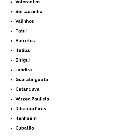
Votorantim
Sertãozinho
Valinhos
Tatuí
Barretos
Itatiba
Birigui
Jandira
Guaratinguetá
Catanduva
Várzea Paulista
Ribeirão Pires
Itanhaém
Cubatão