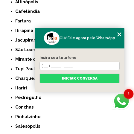
Altinópolis
Cafelândia
Fartura
Itirapina
Olá! Fale agora pelo WhatsApp
Jacupiranga
São Lourenço da Serra
Insira seu telefone
Mirante do Paranapanema
Tupi Paulista
Charqueada
INICIAR CONVERSA
Itariri
1
Pedregulho
Conchas
Pinhalzinho
Salesópolis