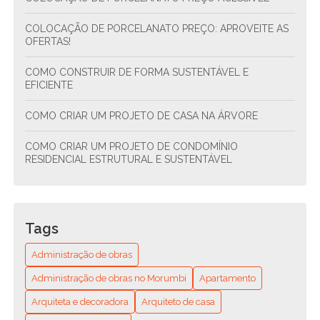
COLOCAÇÃO DE PORCELANATO PREÇO: APROVEITE AS
OFERTAS!
COMO CONSTRUIR DE FORMA SUSTENTÁVEL E
EFICIENTE
COMO CRIAR UM PROJETO DE CASA NA ÁRVORE
COMO CRIAR UM PROJETO DE CONDOMÍNIO
RESIDENCIAL ESTRUTURAL E SUSTENTÁVEL
COMO CRIAR UM PROJETO DE CONDOMÍNIO
RESIDENCIAL SUSTENTÁVEL E FUNCIONAL
Tags
COMO ENCONTRAR O ENCANADOR MAIS PRÓXIMO DE
VOCÊ? GUIA COMPLETO PARA RESOLVER SEUS
Administração de obras
PROBLEMAS HIDRÁULICOS RÁPIDO E FÁCIL
Administração de obras no Morumbi
Apartamento
COMO ENCONTRAR O MELHOR ENCANADOR
Arquiteta e decoradora
Arquiteto de casa
RESIDENCIAL PERTO DE MIM: DICAS E RECOMENDAÇÕES