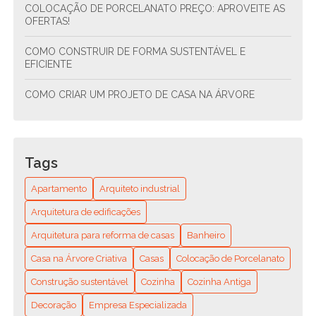
COLOCAÇÃO DE PORCELANATO PREÇO: APROVEITE AS
OFERTAS!
COMO CONSTRUIR DE FORMA SUSTENTÁVEL E
EFICIENTE
COMO CRIAR UM PROJETO DE CASA NA ÁRVORE
COMO CRIAR UM PROJETO DE CONDOMÍNIO
RESIDENCIAL ESTRUTURAL E SUSTENTÁVEL
Tags
COMO CRIAR UM PROJETO DE CONDOMÍNIO
RESIDENCIAL SUSTENTÁVEL E FUNCIONAL
Apartamento
Arquiteto industrial
COMO ENCONTRAR O ENCANADOR MAIS PRÓXIMO DE
Arquitetura de edificações
VOCÊ? GUIA COMPLETO PARA RESOLVER SEUS
Arquitetura para reforma de casas
Banheiro
PROBLEMAS HIDRÁULICOS RÁPIDO E FÁCIL
Casa na Árvore Criativa
Casas
Colocação de Porcelanato
COMO ENCONTRAR O MELHOR ENCANADOR
RESIDENCIAL PERTO DE MIM: DICAS E RECOMENDAÇÕES
Construção sustentável
Cozinha
Cozinha Antiga
Decoração
Empresa Especializada
COMO ESCOLHER A MELHOR EMPRESA DE REFORMA DE