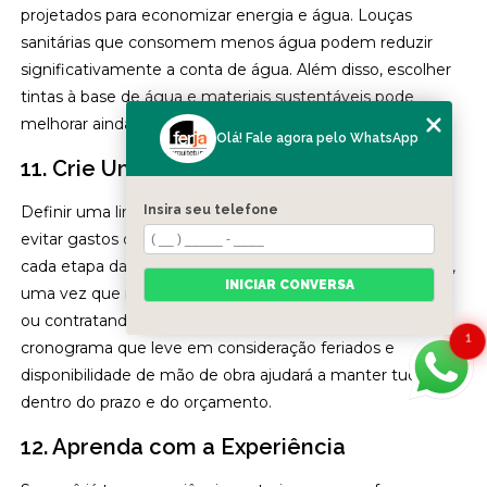
projetados para economizar energia e água. Louças
sanitárias que consomem menos água podem reduzir
significativamente a conta de água. Além disso, escolher
tintas à base de água e materiais sustentáveis pode
melhorar ainda mais o custo final da reforma.
Olá! Fale agora pelo WhatsApp
11. Crie Uma Linha do Tempo realista
Definir uma linha do tempo realista para a reforma pode
Insira seu telefone
evitar gastos desnecessários. Determine quanto tempo
cada etapa da reforma vai levar e evite apressar as coisas,
INICIAR CONVERSA
uma vez que isso pode levar a más decisões de compra
ou contratando um serviço de emergência. Um
1
cronograma que leve em consideração feriados e
disponibilidade de mão de obra ajudará a manter tudo
dentro do prazo e do orçamento.
12. Aprenda com a Experiência