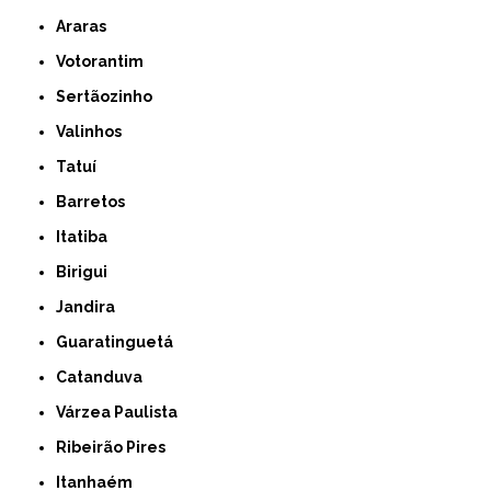
Araras
Votorantim
Sertãozinho
Valinhos
Tatuí
Barretos
Itatiba
Birigui
Jandira
Guaratinguetá
Catanduva
Várzea Paulista
Ribeirão Pires
Itanhaém