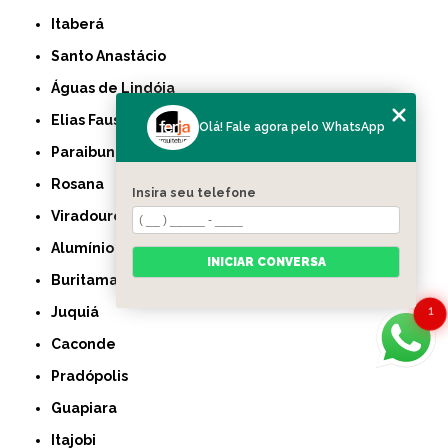
Itaberá
Santo Anastácio
Águas de Lindóia
Elias Fausto
Olá! Fale agora pelo WhatsApp
Paraibuna
Rosana
Insira seu telefone
Viradouro
Alumínio
INICIAR CONVERSA
Buritama
Juquiá
1
Caconde
Pradópolis
Guapiara
Itajobi