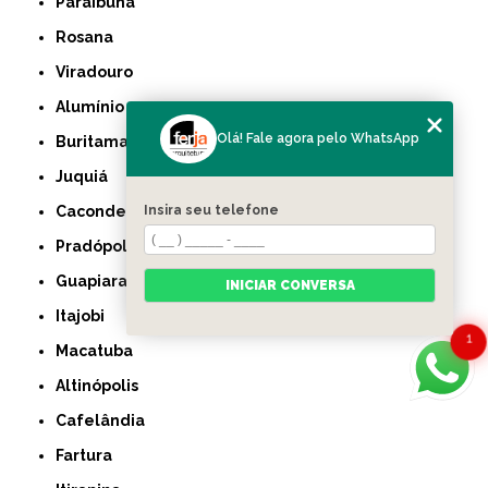
Paraibuna
Rosana
Viradouro
Alumínio
Olá! Fale agora pelo WhatsApp
Buritama
Juquiá
Insira seu telefone
Caconde
Pradópolis
Guapiara
INICIAR CONVERSA
Itajobi
1
Macatuba
Altinópolis
Cafelândia
Fartura