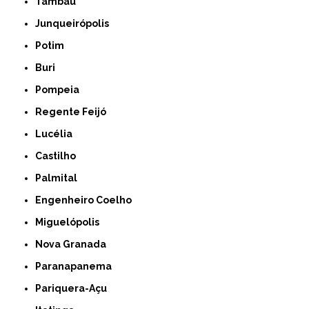
Tambaú
Junqueirópolis
Potim
Buri
Pompeia
Regente Feijó
Lucélia
Castilho
Palmital
Engenheiro Coelho
Miguelópolis
Nova Granada
Paranapanema
Pariquera-Açu