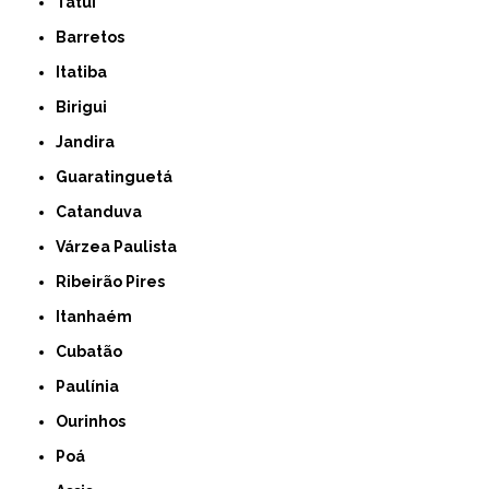
Tatuí
Barretos
Itatiba
Birigui
Jandira
Guaratinguetá
Catanduva
Várzea Paulista
Ribeirão Pires
Itanhaém
Cubatão
Paulínia
Ourinhos
Poá