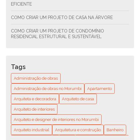
EFICIENTE
COMO CRIAR UM PROJETO DE CASA NA ÁRVORE
COMO CRIAR UM PROJETO DE CONDOMÍNIO
RESIDENCIAL ESTRUTURAL E SUSTENTÁVEL
COMO CRIAR UM PROJETO DE CONDOMÍNIO
RESIDENCIAL SUSTENTÁVEL E FUNCIONAL
Tags
COMO ENCONTRAR O ENCANADOR MAIS PRÓXIMO DE
VOCÊ? GUIA COMPLETO PARA RESOLVER SEUS
Administração de obras
PROBLEMAS HIDRÁULICOS RÁPIDO E FÁCIL
Administração de obras no Morumbi
Apartamento
COMO ENCONTRAR O MELHOR ENCANADOR
Arquiteta e decoradora
Arquiteto de casa
RESIDENCIAL PERTO DE MIM: DICAS E RECOMENDAÇÕES
Arquiteto de interiores
COMO ESCOLHER A MELHOR EMPRESA DE REFORMA DE
APARTAMENTO
Arquiteto e designer de interiores no Morumbi
Arquiteto industrial
Arquitetura e construção
Banheiro
COMO ESCOLHER A MELHOR EMPRESA DE REFORMA DE
CASAS PARA SEU PROJETO