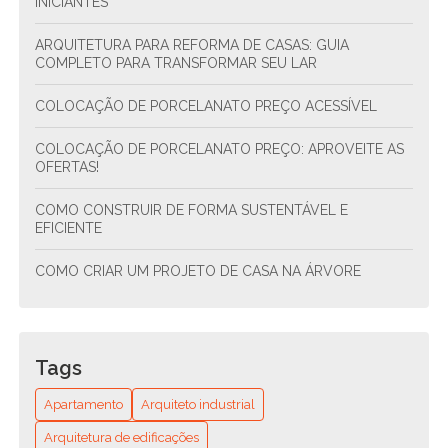
INICIANTES
ARQUITETURA PARA REFORMA DE CASAS: GUIA
COMPLETO PARA TRANSFORMAR SEU LAR
COLOCAÇÃO DE PORCELANATO PREÇO ACESSÍVEL
COLOCAÇÃO DE PORCELANATO PREÇO: APROVEITE AS
OFERTAS!
COMO CONSTRUIR DE FORMA SUSTENTÁVEL E
EFICIENTE
COMO CRIAR UM PROJETO DE CASA NA ÁRVORE
COMO CRIAR UM PROJETO DE CONDOMÍNIO
RESIDENCIAL ESTRUTURAL E SUSTENTÁVEL
Tags
COMO CRIAR UM PROJETO DE CONDOMÍNIO
RESIDENCIAL SUSTENTÁVEL E FUNCIONAL
Apartamento
Arquiteto industrial
COMO ENCONTRAR O ENCANADOR MAIS PRÓXIMO DE
Arquitetura de edificações