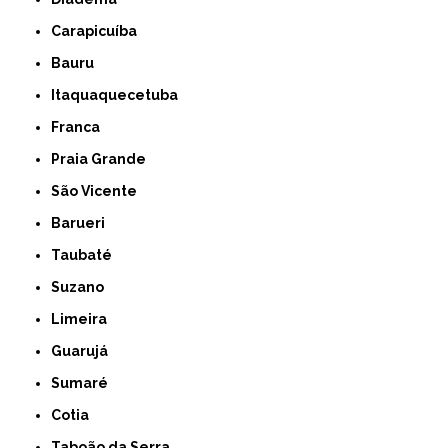
Carapicuíba
Bauru
Itaquaquecetuba
Franca
Praia Grande
São Vicente
Barueri
Taubaté
Suzano
Limeira
Guarujá
Sumaré
Cotia
Taboão da Serra