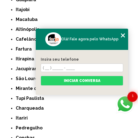
Itajobi
Macatuba
Altinópolis
Cafelândia
Olá! Fale agora pelo WhatsApp
Fartura
Itirapina
Insira seu telefone
Jacupiranga
São Lourenço da Serra
INICIAR CONVERSA
Mirante do Paranapanema
1
Tupi Paulista
Charqueada
Itariri
Pedregulho
Conchas