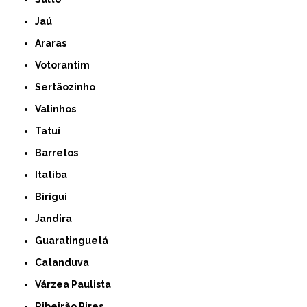
Jaú
Araras
Votorantim
Sertãozinho
Valinhos
Tatuí
Barretos
Itatiba
Birigui
Jandira
Guaratinguetá
Catanduva
Várzea Paulista
Ribeirão Pires