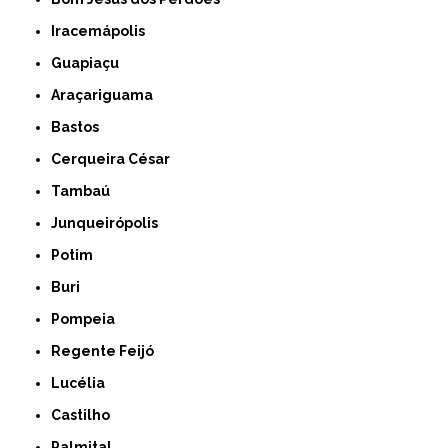
Iracemápolis
Guapiaçu
Araçariguama
Bastos
Cerqueira César
Tambaú
Junqueirópolis
Potim
Buri
Pompeia
Regente Feijó
Lucélia
Castilho
Palmital