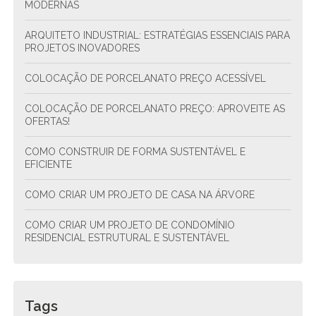
MODERNAS
ARQUITETO INDUSTRIAL: ESTRATÉGIAS ESSENCIAIS PARA
PROJETOS INOVADORES
COLOCAÇÃO DE PORCELANATO PREÇO ACESSÍVEL
COLOCAÇÃO DE PORCELANATO PREÇO: APROVEITE AS
OFERTAS!
COMO CONSTRUIR DE FORMA SUSTENTÁVEL E
EFICIENTE
COMO CRIAR UM PROJETO DE CASA NA ÁRVORE
COMO CRIAR UM PROJETO DE CONDOMÍNIO
RESIDENCIAL ESTRUTURAL E SUSTENTÁVEL
COMO CRIAR UM PROJETO DE CONDOMÍNIO
RESIDENCIAL SUSTENTÁVEL E FUNCIONAL
Tags
COMO ENCONTRAR O ENCANADOR MAIS PRÓXIMO DE