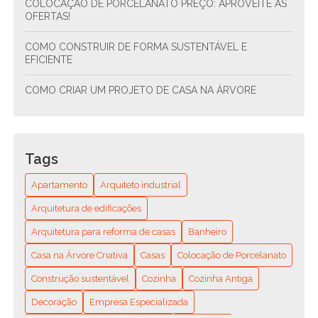
COLOCAÇÃO DE PORCELANATO PREÇO: APROVEITE AS
OFERTAS!
COMO CONSTRUIR DE FORMA SUSTENTÁVEL E
EFICIENTE
COMO CRIAR UM PROJETO DE CASA NA ÁRVORE
COMO CRIAR UM PROJETO DE CONDOMÍNIO
RESIDENCIAL ESTRUTURAL E SUSTENTÁVEL
Tags
COMO CRIAR UM PROJETO DE CONDOMÍNIO
RESIDENCIAL SUSTENTÁVEL E FUNCIONAL
Apartamento
Arquiteto industrial
COMO ENCONTRAR O ENCANADOR MAIS PRÓXIMO DE
Arquitetura de edificações
VOCÊ? GUIA COMPLETO PARA RESOLVER SEUS
Arquitetura para reforma de casas
Banheiro
PROBLEMAS HIDRÁULICOS RÁPIDO E FÁCIL
Casa na Árvore Criativa
Casas
Colocação de Porcelanato
COMO ENCONTRAR O MELHOR ENCANADOR
RESIDENCIAL PERTO DE MIM: DICAS E RECOMENDAÇÕES
Construção sustentável
Cozinha
Cozinha Antiga
Decoração
Empresa Especializada
COMO ESCOLHER A MELHOR EMPRESA DE REFORMA DE