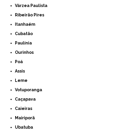
Várzea Paulista
Ribeirão Pires
Itanhaém
Cubatão
Paulínia
Ourinhos
Poá
Assis
Leme
Votuporanga
Caçapava
Caieiras
Mairiporã
Ubatuba