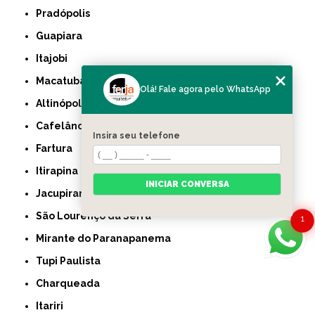
Pradópolis
Guapiara
Itajobi
Macatuba
Olá! Fale agora pelo WhatsApp
Altinópolis
Cafelândia
Insira seu telefone
Fartura
Itirapina
INICIAR CONVERSA
Jacupiranga
São Lourenço da Serra
1
Mirante do Paranapanema
Tupi Paulista
Charqueada
Itariri