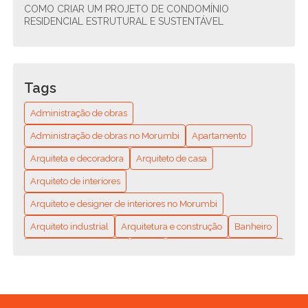
COMO CRIAR UM PROJETO DE CONDOMÍNIO
RESIDENCIAL ESTRUTURAL E SUSTENTÁVEL
COMO CRIAR UM PROJETO DE CONDOMÍNIO
RESIDENCIAL SUSTENTÁVEL E FUNCIONAL
Tags
COMO ENCONTRAR O ENCANADOR MAIS PRÓXIMO DE
VOCÊ? GUIA COMPLETO PARA RESOLVER SEUS
Administração de obras
PROBLEMAS HIDRÁULICOS RÁPIDO E FÁCIL
Administração de obras no Morumbi
Apartamento
COMO ENCONTRAR O MELHOR ENCANADOR
Arquiteta e decoradora
Arquiteto de casa
RESIDENCIAL PERTO DE MIM: DICAS E RECOMENDAÇÕES
Arquiteto de interiores
COMO ESCOLHER A MELHOR EMPRESA DE REFORMA DE
APARTAMENTO
Arquiteto e designer de interiores no Morumbi
Arquiteto industrial
Arquitetura e construção
Banheiro
COMO ESCOLHER A MELHOR EMPRESA DE REFORMA DE
CASAS PARA SEU PROJETO
Casa na Árvore Criativa
Casas
Colocação de Porcelanato
Construção de área gourmet em São Paulo
COMO ESCOLHER A MELHOR EMPRESA DE REFORMA
RESIDENCIAL PARA SEU PROJETO
Construção modular
Construção sustentável
Cozinha