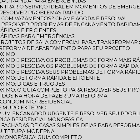
ÃO RÁPIDA PARA EMERGÊNCIAS
NTRAR O SERVIÇO IDEAL EM MOMENTOS DE EMERGÊ
 RESOLVER PROBLEMAS RÁPIDO
 COM VAZAMENTOS? CHAME AGORA E RESOLVA!
O RESOLVER PROBLEMAS DE ENCANAMENTO RAPIDA
ÁPIDAS E EFICIENTES
RÁPIDAS PARA EMERGÊNCIAS
 PROJETOS DE SALA COMERCIAL PARA TRANSFORMAR
 REFORMA DE APARTAMENTO PARA SEU PROJETO
ÓXIMO
XIMO E RESOLVA OS PROBLEMAS DE FORMA MAIS RÁP
XIMO E RESOLVA OS PROBLEMAS DE FORMA RÁPIDA 
XIMO E RESOLVA SEUS PROBLEMAS DE FORMA RÁPID
XIMO: DE FORMA RÁPIDA E EFICIENTE
XIMO: DICAS E TRUQUES
XIMO: O GUIA COMPLETO PARA RESOLVER SEUS PR
TIDOS NA HORA DE FAZER UMA REFORMA
 CONDOMÍNIO RESIDENCIAL
DE MURO EXTERNO
R UM ENCANADOR URGENTE E RESOLVER SEU PROB
TRICA RESIDENCIAL MONOFÁSICA
E FACHADAS DE CASAS SIMPLES
IDEIAS PARA REFORM
QUITETURA MODERNA
L MONOFÁSICA: GUIA COMPLETO