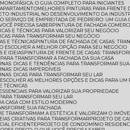
 MONOFÁSICA: O GUIA COMPLETO PARA INICIANTES
E APARTAMENTO
MELHORES PINTURAS PARA FRENTE 
TETO INDUSTRIAL NO DESENVOLVIMENTO DA INDÚST
E O SERVIÇO DE EMPREITADA DE PEDREIRO: UM GUI
VOCÊ PRECISA SABER
PINTURA DE FACHADA COMERCI
DICAS E TÉCNICAS PARA VALORIZAR SEU NEGÓCIO
 DICAS PARA TRANSFORMAR SEU NEGÓCIO
CAS E TÉCNICAS
PINTURA DE FACHADA DE CASAS: TR
OMO ESCOLHER A MELHOR OPÇÃO PARA SEU NEGÓCIO
S E IDEIAS
PINTURA DE FRENTE DE CASAS: TRANSFOR
S PARA TRANSFORMAR A FACHADA DA SUA CASA
RNAS: DICAS E TENDÊNCIAS PARA TRANSFORMAR SU
NAS: DICAS IMPERDÍVEIS
RNAS: DICAS PARA TRANSFORMAR SEU LAR
O ESCOLHER AS MELHORES OPÇÕES E DICAS PARA UM
 E TÉCNICAS
S ESSENCIAIS PARA VALORIZAR SUA PROPRIEDADE
S PARA TRANSFORMAR SEU LAR
UA CASA COM ESTILO MODERNO
TRANSFORME SUA FACHADA
QUE TRANSFORMAM A ESTÉTICA E VALORIZAM O IMÓVE
IDEIAS CRIATIVAS PARA TRANSFORMAR
PROJETO DE CA
IAL EFICIENTE
PROJETO DE CONDOMÍNIO RESIDENC
IORES PREÇO: O QUE VOCÊ PRECISA SABER