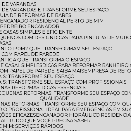
S DE VARANDAS
AS DE VARANDAS E TRANSFORME SEU ESPAÇO
 GUIA DE REFORMAS DE BARES
 ENCANADOR RESIDENCIAL PERTO DE MIM
R PEDREIRO ENCANADOR
 CASAS SIMPLES E EFICIENTE
PEQUENOS COM DESIGN
DICAS PARA PINTURA DE MUR
CASAS
MENTO 130M2 QUE TRANSFORMAM SEU ESPAÇO
O COM PAPEL DE PAREDE
 ANTIGA QUE TRANSFORMA O ESPAÇO
E CASAL SIMPLES
DICAS PARA REFORMAR BANHEIRO
OM PAPEL DE PAREDE: SAIBA MAIS
EMPRESA DE REF
AIS: TRANSFORME SEU ESPAÇO
AIS: TRANSFORME SEU ESPAÇO COM PROFISSIONAIS
NAS REFORMAS: DICAS ESSENCIAIS
QUALIDADE
ENAS REFORMAS: TRANSFORME SEU ESPAÇO COM QUA
 O PROFISSIONAL IDEAL PARA EMERGÊNCIAS EM SUA
ÕES EFICAZES
ENCANADOR HIDRÁULICO RESIDENCIAL
IAL: TUDO QUE VOCÊ PRECISA SABER
 MIM: SERVIÇOS RÁPIDOS