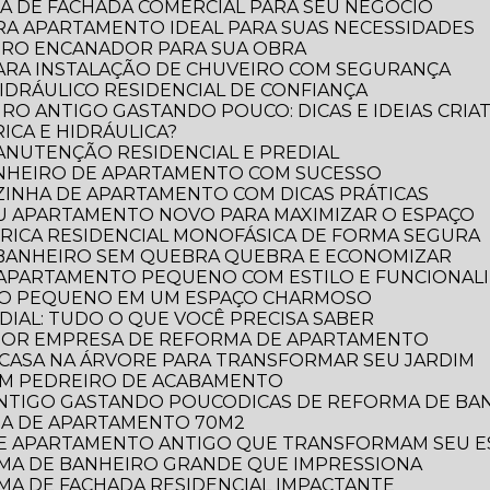
A DE FACHADA COMERCIAL PARA SEU NEGÓCIO
RA APARTAMENTO IDEAL PARA SUAS NECESSIDADES
IRO ENCANADOR PARA SUA OBRA
PARA INSTALAÇÃO DE CHUVEIRO COM SEGURANÇA
DRÁULICO RESIDENCIAL DE CONFIANÇA
RO ANTIGO GASTANDO POUCO: DICAS E IDEIAS CRIAT
ICA E HIDRÁULICA?
MANUTENÇÃO RESIDENCIAL E PREDIAL
ANHEIRO DE APARTAMENTO COM SUCESSO
ZINHA DE APARTAMENTO COM DICAS PRÁTICAS
EU APARTAMENTO NOVO PARA MAXIMIZAR O ESPAÇO
TRICA RESIDENCIAL MONOFÁSICA DE FORMA SEGURA
 BANHEIRO SEM QUEBRA QUEBRA E ECONOMIZAR
 APARTAMENTO PEQUENO COM ESTILO E FUNCIONAL
RO PEQUENO EM UM ESPAÇO CHARMOSO
DIAL: TUDO O QUE VOCÊ PRECISA SABER
LHOR EMPRESA DE REFORMA DE APARTAMENTO
E CASA NA ÁRVORE PARA TRANSFORMAR SEU JARDIM
OM PEDREIRO DE ACABAMENTO
 ANTIGO GASTANDO POUCO
DICAS DE REFORMA DE B
RMA DE APARTAMENTO 70M2
 DE APARTAMENTO ANTIGO QUE TRANSFORMAM SEU 
ORMA DE BANHEIRO GRANDE QUE IMPRESSIONA
RMA DE FACHADA RESIDENCIAL IMPACTANTE