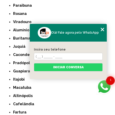
Paraibuna
Rosana
Viradouro
Alumínio
Olá! Fale agora pelo WhatsApp
Buritama
Juquiá
Insira seu telefone
Caconde
Pradópolis
INICIAR CONVERSA
Guapiara
Itajobi
1
Macatuba
Altinópolis
Cafelândia
Fartura