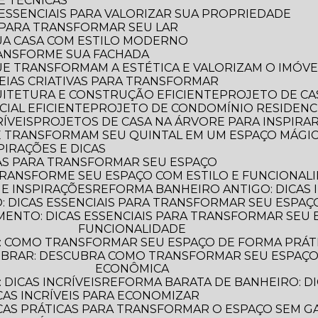
 E TÉCNICAS
S ESSENCIAIS PARA VALORIZAR SUA PROPRIEDADE
S PARA TRANSFORMAR SEU LAR
UA CASA COM ESTILO MODERNO
TRANSFORME SUA FACHADA
QUE TRANSFORMAM A ESTÉTICA E VALORIZAM O IMÓVE
IDEIAS CRIATIVAS PARA TRANSFORMAR
QUITETURA E CONSTRUÇÃO EFICIENTE
PROJETO DE CA
IAL EFICIENTE
PROJETO DE CONDOMÍNIO RESIDENC
ÍVEIS
PROJETOS DE CASA NA ÁRVORE PARA INSPIRA
UE TRANSFORMAM SEU QUINTAL EM UM ESPAÇO MÁGI
PIRAÇÕES E DICAS
AS PARA TRANSFORMAR SEU ESPAÇO
TRANSFORME SEU ESPAÇO COM ESTILO E FUNCIONAL
 E INSPIRAÇÕES
REFORMA BANHEIRO ANTIGO: DICAS 
 DICAS ESSENCIAIS PARA TRANSFORMAR SEU ESPAÇ
FUNCIONALIDADE
: COMO TRANSFORMAR SEU ESPAÇO DE FORMA PRÁT
ECONÔMICA
DICAS INCRÍVEIS
REFORMA BARATA DE BANHEIRO: DI
CAS INCRÍVEIS PARA ECONOMIZAR
ICAS PRÁTICAS PARA TRANSFORMAR O ESPAÇO SEM G