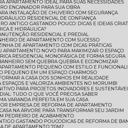
RA APARTAMENTO IDEAL PARA SUAS NECESSIDADES
IRO ENCANADOR PARA SUA OBRA
PARA INSTALAÇÃO DE CHUVEIRO COM SEGURANÇA
DRÁULICO RESIDENCIAL DE CONFIANÇA
RO ANTIGO GASTANDO POUCO: DICAS E IDEIAS CRIAT
ICA E HIDRÁULICA?
MANUTENÇÃO RESIDENCIAL E PREDIAL
ANHEIRO DE APARTAMENTO COM SUCESSO
ZINHA DE APARTAMENTO COM DICAS PRÁTICAS
EU APARTAMENTO NOVO PARA MAXIMIZAR O ESPAÇO
TRICA RESIDENCIAL MONOFÁSICA DE FORMA SEGURA
 BANHEIRO SEM QUEBRA QUEBRA E ECONOMIZAR
 APARTAMENTO PEQUENO COM ESTILO E FUNCIONAL
RO PEQUENO EM UM ESPAÇO CHARMOSO
FORMAR A CASA DOS SONHOS EM REALIDADE
 ESPAÇOS E VALORIZA AMBIENTES NO MORUMBI
NITIVO PARA PROJETOS INOVADORES E SUSTENTÁVE
DIAL: TUDO O QUE VOCÊ PRECISA SABER
UMA VARANDA PERFEITA EM SUA CASA
LHOR EMPRESA DE REFORMA DE APARTAMENTO
E CASA NA ÁRVORE PARA TRANSFORMAR SEU JARDIM
OM PEDREIRO DE ACABAMENTO
 ANTIGO GASTANDO POUCO
DICAS DE REFORMA DE B
RMA DE APARTAMENTO 70M2