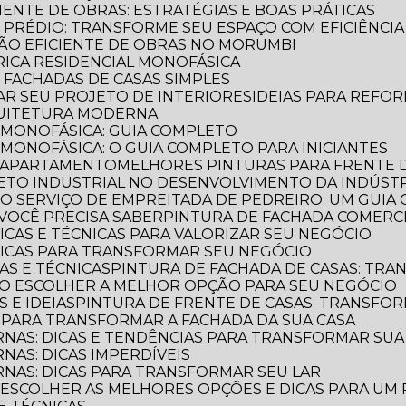
CIENTE DE OBRAS: ESTRATÉGIAS E BOAS PRÁTICAS
E PRÉDIO: TRANSFORME SEU ESPAÇO COM EFICIÊNCIA
AÇÃO EFICIENTE DE OBRAS NO MORUMBI
TRICA RESIDENCIAL MONOFÁSICA
E FACHADAS DE CASAS SIMPLES
MAR SEU PROJETO DE INTERIORES
IDEIAS PARA REFO
QUITETURA MODERNA
L MONOFÁSICA: GUIA COMPLETO
 MONOFÁSICA: O GUIA COMPLETO PARA INICIANTES
E APARTAMENTO
MELHORES PINTURAS PARA FRENTE 
TETO INDUSTRIAL NO DESENVOLVIMENTO DA INDÚST
E O SERVIÇO DE EMPREITADA DE PEDREIRO: UM GUI
VOCÊ PRECISA SABER
PINTURA DE FACHADA COMERCI
DICAS E TÉCNICAS PARA VALORIZAR SEU NEGÓCIO
 DICAS PARA TRANSFORMAR SEU NEGÓCIO
CAS E TÉCNICAS
PINTURA DE FACHADA DE CASAS: TR
OMO ESCOLHER A MELHOR OPÇÃO PARA SEU NEGÓCIO
S E IDEIAS
PINTURA DE FRENTE DE CASAS: TRANSFOR
S PARA TRANSFORMAR A FACHADA DA SUA CASA
RNAS: DICAS E TENDÊNCIAS PARA TRANSFORMAR SU
NAS: DICAS IMPERDÍVEIS
RNAS: DICAS PARA TRANSFORMAR SEU LAR
O ESCOLHER AS MELHORES OPÇÕES E DICAS PARA UM