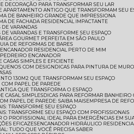
RA E DECORAÇÃO PARA TRANSFORMAR SEU LAR
 DE APARTAMENTO ANTIGO QUE TRANSFORMAM SEU 
ORMA DE BANHEIRO GRANDE QUE IMPRESSIONA
RMA DE FACHADA RESIDENCIAL IMPACTANTE
S DE VARANDAS
AS DE VARANDAS E TRANSFORME SEU ESPAÇO
 A ÁREA GOURMET PERFEITA EM SÃO PAULO
 GUIA DE REFORMAS DE BARES
 ENCANADOR RESIDENCIAL PERTO DE MIM
R PEDREIRO ENCANADOR
 CASAS SIMPLES E EFICIENTE
PEQUENOS COM DESIGN
DICAS PARA PINTURA DE MUR
CASAS
MENTO 130M2 QUE TRANSFORMAM SEU ESPAÇO
O COM PAPEL DE PAREDE
 ANTIGA QUE TRANSFORMA O ESPAÇO
E CASAL SIMPLES
DICAS PARA REFORMAR BANHEIRO
OM PAPEL DE PAREDE: SAIBA MAIS
EMPRESA DE REF
AIS: TRANSFORME SEU ESPAÇO
AIS: TRANSFORME SEU ESPAÇO COM PROFISSIONAIS
 O PROFISSIONAL IDEAL PARA EMERGÊNCIAS EM SUA
ÕES EFICAZES
ENCANADOR HIDRÁULICO RESIDENCIAL
IAL: TUDO QUE VOCÊ PRECISA SABER