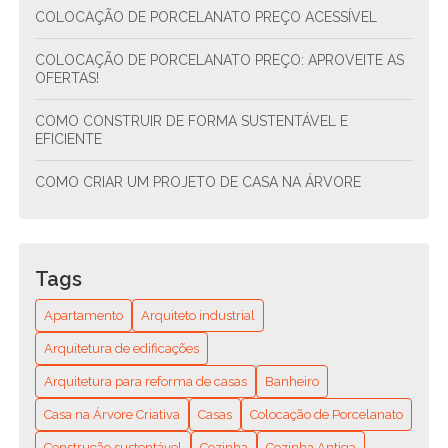
COLOCAÇÃO DE PORCELANATO PREÇO ACESSÍVEL
COLOCAÇÃO DE PORCELANATO PREÇO: APROVEITE AS
OFERTAS!
COMO CONSTRUIR DE FORMA SUSTENTÁVEL E
EFICIENTE
COMO CRIAR UM PROJETO DE CASA NA ÁRVORE
COMO CRIAR UM PROJETO DE CONDOMÍNIO
RESIDENCIAL ESTRUTURAL E SUSTENTÁVEL
Tags
COMO CRIAR UM PROJETO DE CONDOMÍNIO
RESIDENCIAL SUSTENTÁVEL E FUNCIONAL
Apartamento
Arquiteto industrial
COMO ENCONTRAR O ENCANADOR MAIS PRÓXIMO DE
Arquitetura de edificações
VOCÊ? GUIA COMPLETO PARA RESOLVER SEUS
Arquitetura para reforma de casas
Banheiro
PROBLEMAS HIDRÁULICOS RÁPIDO E FÁCIL
Casa na Árvore Criativa
Casas
Colocação de Porcelanato
COMO ENCONTRAR O MELHOR ENCANADOR
RESIDENCIAL PERTO DE MIM: DICAS E RECOMENDAÇÕES
Construção sustentável
Cozinha
Cozinha Antiga