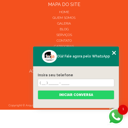
MAPA DO SITE
HOME
QUEM SOMOS
GALERIA
BLOG
SERVIÇOS
CONTATO
CATEGORIAS
MAPA DO SITE
Olá! Fale agora pelo WhatsApp
ACOMPANHE A FERJA ARQUITETURA
Insira seu telefone
INICIAR CONVERSA
Copyright © Arquitetura Ferja. (Lei 9610 de 19/02/1998)
HTML
CSS
1