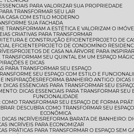
 E TÉCNICAS
S ESSENCIAIS PARA VALORIZAR SUA PROPRIEDADE
S PARA TRANSFORMAR SEU LAR
UA CASA COM ESTILO MODERNO
TRANSFORME SUA FACHADA
QUE TRANSFORMAM A ESTÉTICA E VALORIZAM O IMÓVE
IDEIAS CRIATIVAS PARA TRANSFORMAR
QUITETURA E CONSTRUÇÃO EFICIENTE
PROJETO DE CA
IAL EFICIENTE
PROJETO DE CONDOMÍNIO RESIDENC
ÍVEIS
PROJETOS DE CASA NA ÁRVORE PARA INSPIRA
UE TRANSFORMAM SEU QUINTAL EM UM ESPAÇO MÁGI
PIRAÇÕES E DICAS
AS PARA TRANSFORMAR SEU ESPAÇO
TRANSFORME SEU ESPAÇO COM ESTILO E FUNCIONAL
 E INSPIRAÇÕES
REFORMA BANHEIRO ANTIGO: DICAS 
 DICAS ESSENCIAIS PARA TRANSFORMAR SEU ESPAÇ
FUNCIONALIDADE
: COMO TRANSFORMAR SEU ESPAÇO DE FORMA PRÁT
ECONÔMICA
DICAS INCRÍVEIS
REFORMA BARATA DE BANHEIRO: DI
CAS INCRÍVEIS PARA ECONOMIZAR
ICAS PRÁTICAS PARA TRANSFORMAR O ESPAÇO SEM G