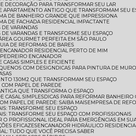
RA E DECORAÇÃO PARA TRANSFORMAR SEU LAR
 DE APARTAMENTO ANTIGO QUE TRANSFORMAM SEU 
ORMA DE BANHEIRO GRANDE QUE IMPRESSIONA
RMA DE FACHADA RESIDENCIAL IMPACTANTE
S DE VARANDAS
AS DE VARANDAS E TRANSFORME SEU ESPAÇO
 A ÁREA GOURMET PERFEITA EM SÃO PAULO
 GUIA DE REFORMAS DE BARES
 ENCANADOR RESIDENCIAL PERTO DE MIM
R PEDREIRO ENCANADOR
 CASAS SIMPLES E EFICIENTE
PEQUENOS COM DESIGN
DICAS PARA PINTURA DE MUR
CASAS
MENTO 130M2 QUE TRANSFORMAM SEU ESPAÇO
O COM PAPEL DE PAREDE
 ANTIGA QUE TRANSFORMA O ESPAÇO
E CASAL SIMPLES
DICAS PARA REFORMAR BANHEIRO
OM PAPEL DE PAREDE: SAIBA MAIS
EMPRESA DE REF
AIS: TRANSFORME SEU ESPAÇO
AIS: TRANSFORME SEU ESPAÇO COM PROFISSIONAIS
 O PROFISSIONAL IDEAL PARA EMERGÊNCIAS EM SUA
ÕES EFICAZES
ENCANADOR HIDRÁULICO RESIDENCIAL
IAL: TUDO QUE VOCÊ PRECISA SABER