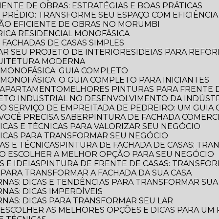
CIENTE DE OBRAS: ESTRATÉGIAS E BOAS PRÁTICAS
E PRÉDIO: TRANSFORME SEU ESPAÇO COM EFICIÊNCIA
AÇÃO EFICIENTE DE OBRAS NO MORUMBI
TRICA RESIDENCIAL MONOFÁSICA
E FACHADAS DE CASAS SIMPLES
MAR SEU PROJETO DE INTERIORES
IDEIAS PARA REFO
QUITETURA MODERNA
L MONOFÁSICA: GUIA COMPLETO
 MONOFÁSICA: O GUIA COMPLETO PARA INICIANTES
E APARTAMENTO
MELHORES PINTURAS PARA FRENTE 
TETO INDUSTRIAL NO DESENVOLVIMENTO DA INDÚST
E O SERVIÇO DE EMPREITADA DE PEDREIRO: UM GUI
VOCÊ PRECISA SABER
PINTURA DE FACHADA COMERCI
DICAS E TÉCNICAS PARA VALORIZAR SEU NEGÓCIO
 DICAS PARA TRANSFORMAR SEU NEGÓCIO
CAS E TÉCNICAS
PINTURA DE FACHADA DE CASAS: TR
OMO ESCOLHER A MELHOR OPÇÃO PARA SEU NEGÓCIO
S E IDEIAS
PINTURA DE FRENTE DE CASAS: TRANSFOR
S PARA TRANSFORMAR A FACHADA DA SUA CASA
RNAS: DICAS E TENDÊNCIAS PARA TRANSFORMAR SU
NAS: DICAS IMPERDÍVEIS
RNAS: DICAS PARA TRANSFORMAR SEU LAR
O ESCOLHER AS MELHORES OPÇÕES E DICAS PARA UM