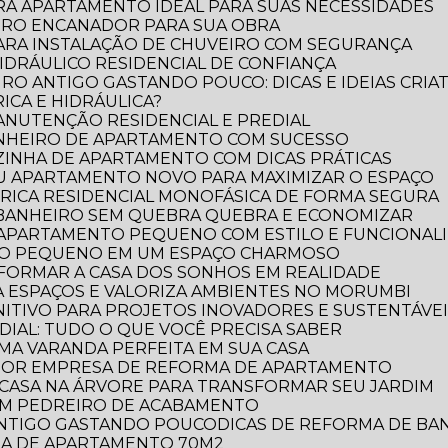
RA APARTAMENTO IDEAL PARA SUAS NECESSIDADES
IRO ENCANADOR PARA SUA OBRA
PARA INSTALAÇÃO DE CHUVEIRO COM SEGURANÇA
DRÁULICO RESIDENCIAL DE CONFIANÇA
RO ANTIGO GASTANDO POUCO: DICAS E IDEIAS CRIAT
ICA E HIDRÁULICA?
MANUTENÇÃO RESIDENCIAL E PREDIAL
ANHEIRO DE APARTAMENTO COM SUCESSO
ZINHA DE APARTAMENTO COM DICAS PRÁTICAS
EU APARTAMENTO NOVO PARA MAXIMIZAR O ESPAÇO
TRICA RESIDENCIAL MONOFÁSICA DE FORMA SEGURA
 BANHEIRO SEM QUEBRA QUEBRA E ECONOMIZAR
 APARTAMENTO PEQUENO COM ESTILO E FUNCIONAL
RO PEQUENO EM UM ESPAÇO CHARMOSO
FORMAR A CASA DOS SONHOS EM REALIDADE
 ESPAÇOS E VALORIZA AMBIENTES NO MORUMBI
NITIVO PARA PROJETOS INOVADORES E SUSTENTÁVE
DIAL: TUDO O QUE VOCÊ PRECISA SABER
UMA VARANDA PERFEITA EM SUA CASA
LHOR EMPRESA DE REFORMA DE APARTAMENTO
E CASA NA ÁRVORE PARA TRANSFORMAR SEU JARDIM
OM PEDREIRO DE ACABAMENTO
 ANTIGO GASTANDO POUCO
DICAS DE REFORMA DE B
RMA DE APARTAMENTO 70M2