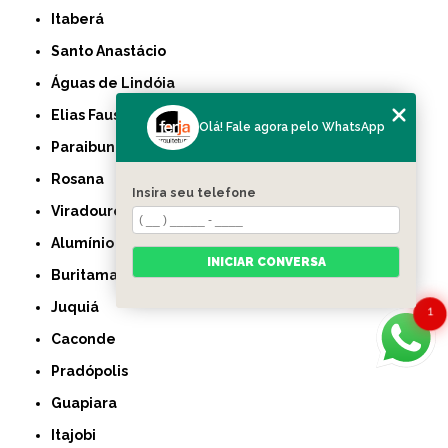
Itaberá
Santo Anastácio
Águas de Lindóia
Elias Fausto
Olá! Fale agora pelo WhatsApp
Paraibuna
Rosana
Insira seu telefone
Viradouro
Alumínio
INICIAR CONVERSA
Buritama
Juquiá
1
Caconde
Pradópolis
Guapiara
Itajobi