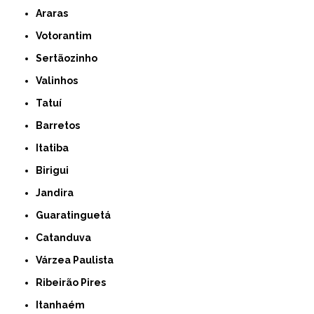
Araras
Votorantim
Sertãozinho
Valinhos
Tatuí
Barretos
Itatiba
Birigui
Jandira
Guaratinguetá
Catanduva
Várzea Paulista
Ribeirão Pires
Itanhaém