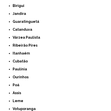
Birigui
Jandira
Guaratinguetá
Catanduva
Várzea Paulista
Ribeirão Pires
Itanhaém
Cubatão
Paulínia
Ourinhos
Poá
Assis
Leme
Votuporanga