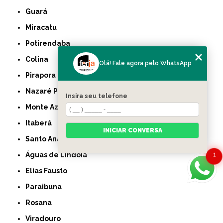
Guará
Miracatu
Potirendaba
Colina
Olá! Fale agora pelo WhatsApp
Pirapora do Bom Jesus
Nazaré Paulista
Insira seu telefone
Monte Azul Paulista
Itaberá
INICIAR CONVERSA
Santo Anastácio
Águas de Lindóia
1
Elias Fausto
Paraibuna
Rosana
Viradouro