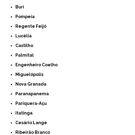
Buri
Pompeia
Regente Feijó
Lucélia
Castilho
Palmital
Engenheiro Coelho
Miguelópolis
Nova Granada
Paranapanema
Pariquera-Açu
Itatinga
Cesário Lange
Ribeirão Branco