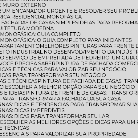
DE MURO EXTERNO
R UM ENCANADOR URGENTE E RESOLVER SEU PROB
TRICA RESIDENCIAL MONOFÁSICA
E FACHADAS DE CASAS SIMPLES
IDEIAS PARA REFORM
QUITETURA MODERNA
L MONOFÁSICA: GUIA COMPLETO
 MONOFÁSICA: O GUIA COMPLETO PARA INICIANTES
E APARTAMENTO
MELHORES PINTURAS PARA FRENTE 
TETO INDUSTRIAL NO DESENVOLVIMENTO DA INDÚST
E O SERVIÇO DE EMPREITADA DE PEDREIRO: UM GUI
VOCÊ PRECISA SABER
PINTURA DE FACHADA COMERCI
DICAS E TÉCNICAS PARA VALORIZAR SEU NEGÓCIO
 DICAS PARA TRANSFORMAR SEU NEGÓCIO
CAS E TÉCNICAS
PINTURA DE FACHADA DE CASAS: TR
OMO ESCOLHER A MELHOR OPÇÃO PARA SEU NEGÓCIO
S E IDEIAS
PINTURA DE FRENTE DE CASAS: TRANSFOR
S PARA TRANSFORMAR A FACHADA DA SUA CASA
RNAS: DICAS E TENDÊNCIAS PARA TRANSFORMAR SU
NAS: DICAS IMPERDÍVEIS
RNAS: DICAS PARA TRANSFORMAR SEU LAR
O ESCOLHER AS MELHORES OPÇÕES E DICAS PARA UM
 E TÉCNICAS
S ESSENCIAIS PARA VALORIZAR SUA PROPRIEDADE