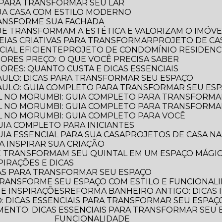
S PARA TRANSFORMAR SEU LAR
UA CASA COM ESTILO MODERNO
TRANSFORME SUA FACHADA
QUE TRANSFORMAM A ESTÉTICA E VALORIZAM O IMÓVE
IDEIAS CRIATIVAS PARA TRANSFORMAR
PROJETO DE CA
IAL EFICIENTE
PROJETO DE CONDOMÍNIO RESIDENC
IORES PREÇO: O QUE VOCÊ PRECISA SABER
ORES: QUANTO CUSTA E DICAS ESSENCIAIS
PAULO: DICAS PARA TRANSFORMAR SEU ESPAÇO
PAULO: GUIA COMPLETO PARA TRANSFORMAR SEU ES
L NO MORUMBI: GUIA COMPLETO PARA TRANSFORMA
L NO MORUMBI: GUIA COMPLETO PARA TRANSFORMA
L NO MORUMBI: GUIA COMPLETO PARA VOCÊ
GUIA COMPLETO PARA INICIANTES
UIA ESSENCIAL PARA SUA CASA
PROJETOS DE CASA NA
A INSPIRAR SUA CRIAÇÃO
UE TRANSFORMAM SEU QUINTAL EM UM ESPAÇO MÁGI
PIRAÇÕES E DICAS
AS PARA TRANSFORMAR SEU ESPAÇO
TRANSFORME SEU ESPAÇO COM ESTILO E FUNCIONAL
 E INSPIRAÇÕES
REFORMA BANHEIRO ANTIGO: DICAS 
 DICAS ESSENCIAIS PARA TRANSFORMAR SEU ESPAÇ
FUNCIONALIDADE