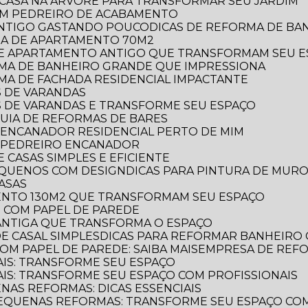
E CASA NA ÁRVORE PARA TRANSFORMAR SEU JARDIM
OM PEDREIRO DE ACABAMENTO
 ANTIGO GASTANDO POUCO
DICAS DE REFORMA DE B
RMA DE APARTAMENTO 70M2
 DE APARTAMENTO ANTIGO QUE TRANSFORMAM SEU 
ORMA DE BANHEIRO GRANDE QUE IMPRESSIONA
RMA DE FACHADA RESIDENCIAL IMPACTANTE
S DE VARANDAS
AS DE VARANDAS E TRANSFORME SEU ESPAÇO
 GUIA DE REFORMAS DE BARES
 ENCANADOR RESIDENCIAL PERTO DE MIM
R PEDREIRO ENCANADOR
 CASAS SIMPLES E EFICIENTE
PEQUENOS COM DESIGN
DICAS PARA PINTURA DE MUR
CASAS
MENTO 130M2 QUE TRANSFORMAM SEU ESPAÇO
O COM PAPEL DE PAREDE
 ANTIGA QUE TRANSFORMA O ESPAÇO
E CASAL SIMPLES
DICAS PARA REFORMAR BANHEIRO
OM PAPEL DE PAREDE: SAIBA MAIS
EMPRESA DE REF
AIS: TRANSFORME SEU ESPAÇO
AIS: TRANSFORME SEU ESPAÇO COM PROFISSIONAIS
NAS REFORMAS: DICAS ESSENCIAIS