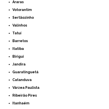
Araras
Votorantim
Sertãozinho
Valinhos
Tatuí
Barretos
Itatiba
Birigui
Jandira
Guaratinguetá
Catanduva
Várzea Paulista
Ribeirão Pires
Itanhaém