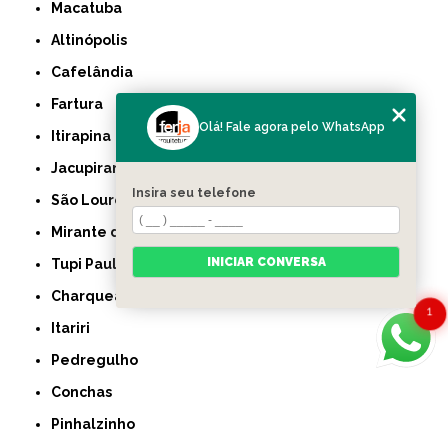
Macatuba
Altinópolis
Cafelândia
Fartura
Olá! Fale agora pelo WhatsApp
Itirapina
Jacupiranga
Insira seu telefone
São Lourenço da Serra
Mirante do Paranapanema
INICIAR CONVERSA
Tupi Paulista
Charqueada
1
Itariri
Pedregulho
Conchas
Pinhalzinho