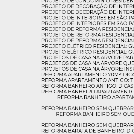
PROJETO DE CONDOMÍNIO RESIDENC
PROJETO DE DECORAÇÃO DE INTER
PROJETO DE DECORAÇÃO DE INTERI
PROJETO DE INTERIORES EM SÃO 
PROJETO DE INTERIORES EM SÃO 
PROJETO DE REFORMA RESIDENCIA
PROJETO DE REFORMA RESIDENCIA
PROJETO DE REFORMA RESIDENCIA
PROJETO ELÉTRICO RESIDENCIAL: 
PROJETO ELÉTRICO RESIDENCIAL: G
PROJETOS DE CASA NA ÁRVORE PAR
PROJETOS DE CASA NA ÁRVORE Q
PROJETOS DE CASA NA ÁRVORE: INS
REFORMA APARTAMENTO 70M²: DIC
REFORMA APARTAMENTO ANTIGO: 
REFORMA BANHEIRO ANTIGO: DICAS
REFORMA BANHEIRO APARTAMENTO:
REFORMA BANHEIRO APARTAMENTO: DICAS ESSENCIAIS PARA TRANSFORMAR SEU ESPAÇO COM ESTILO E
DEPOIMENTOS
Confira o que noss
REFORMA BANHEIRO SEM QUEBRAR
REFORMA BANHEIRO SEM QUEBRAR: DESCUBRA COMO TRANSFORMAR SEU ESPAÇO DE FORMA PRÁTICA E
REFORMA BANHEIRO SEM QUEBRAR: 
REFORMA BARATA DE BANHEIRO: DI