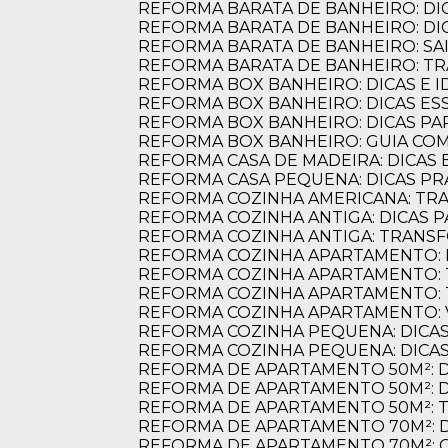
REFORMA BARATA DE BANHEIRO: D
REFORMA BARATA DE BANHEIRO: D
REFORMA BARATA DE BANHEIRO: S
Uma experiência maravilhosa. Um aparta
REFORMA BARATA DE BANHEIRO: 
pois ficou
foi transformado num lugar lindo e muito
REFORMA BOX BANHEIRO: DICAS E ID
rja e toda sua
equipe do arquiteto, também só elogios se
REFORMA BOX BANHEIRO: DICAS E
amabilidade e cumplicidade para fazer um
REFORMA BOX BANHEIRO: DICAS P
Recomendo absolutamente.
REFORMA BOX BANHEIRO: GUIA C
REFORMA CASA DE MADEIRA: DICAS E
REFORMA CASA PEQUENA: DICAS PR
REFORMA COZINHA AMERICANA: TR
O
REFORMA COZINHA ANTIGA: DICAS
Octavio Calonge
REFORMA COZINHA ANTIGA: TRANS
REFORMA COZINHA APARTAMENTO: 
REFORMA COZINHA APARTAMENTO:
REFORMA COZINHA APARTAMENTO:
REFORMA COZINHA APARTAMENTO:
REFORMA COZINHA PEQUENA: DICAS
REFORMA COZINHA PEQUENA: DICAS
REFORMA DE APARTAMENTO 50M²: 
REFORMA DE APARTAMENTO 50M²: 
REFORMA DE APARTAMENTO 50M²: 
REFORMA DE APARTAMENTO 70M²: 
REFORMA DE APARTAMENTO 70M²: 