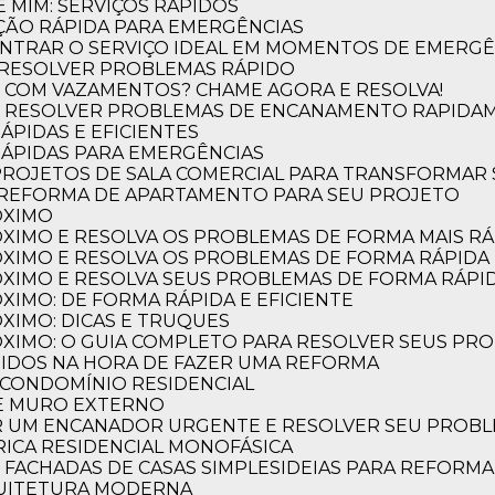
 MIM: SERVIÇOS RÁPIDOS
ÃO RÁPIDA PARA EMERGÊNCIAS
NTRAR O SERVIÇO IDEAL EM MOMENTOS DE EMERGÊ
o
 RESOLVER PROBLEMAS RÁPIDO
 COM VAZAMENTOS? CHAME AGORA E RESOLVA!
projeto!
O RESOLVER PROBLEMAS DE ENCANAMENTO RAPIDA
ÁPIDAS E EFICIENTES
RÁPIDAS PARA EMERGÊNCIAS
 PROJETOS DE SALA COMERCIAL PARA TRANSFORMAR
 REFORMA DE APARTAMENTO PARA SEU PROJETO
ÓXIMO
XIMO E RESOLVA OS PROBLEMAS DE FORMA MAIS RÁP
XIMO E RESOLVA OS PROBLEMAS DE FORMA RÁPIDA 
XIMO E RESOLVA SEUS PROBLEMAS DE FORMA RÁPID
XIMO: DE FORMA RÁPIDA E EFICIENTE
XIMO: DICAS E TRUQUES
XIMO: O GUIA COMPLETO PARA RESOLVER SEUS PR
TIDOS NA HORA DE FAZER UMA REFORMA
 CONDOMÍNIO RESIDENCIAL
DE MURO EXTERNO
R UM ENCANADOR URGENTE E RESOLVER SEU PROB
TRICA RESIDENCIAL MONOFÁSICA
E FACHADAS DE CASAS SIMPLES
IDEIAS PARA REFORM
QUITETURA MODERNA