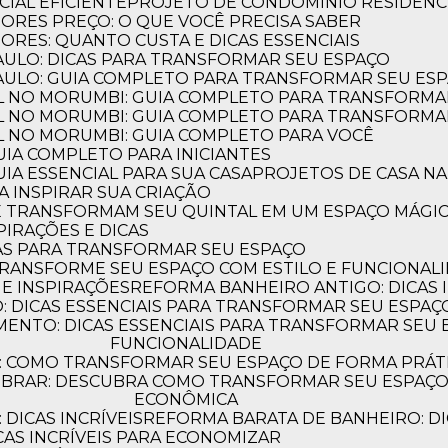
IAL EFICIENTE
PROJETO DE CONDOMÍNIO RESIDENC
IORES PREÇO: O QUE VOCÊ PRECISA SABER
ORES: QUANTO CUSTA E DICAS ESSENCIAIS
PAULO: DICAS PARA TRANSFORMAR SEU ESPAÇO
PAULO: GUIA COMPLETO PARA TRANSFORMAR SEU ES
L NO MORUMBI: GUIA COMPLETO PARA TRANSFORMA
L NO MORUMBI: GUIA COMPLETO PARA TRANSFORMA
L NO MORUMBI: GUIA COMPLETO PARA VOCÊ
GUIA COMPLETO PARA INICIANTES
UIA ESSENCIAL PARA SUA CASA
PROJETOS DE CASA NA
A INSPIRAR SUA CRIAÇÃO
UE TRANSFORMAM SEU QUINTAL EM UM ESPAÇO MÁGI
PIRAÇÕES E DICAS
AS PARA TRANSFORMAR SEU ESPAÇO
TRANSFORME SEU ESPAÇO COM ESTILO E FUNCIONAL
 E INSPIRAÇÕES
REFORMA BANHEIRO ANTIGO: DICAS 
 DICAS ESSENCIAIS PARA TRANSFORMAR SEU ESPAÇ
FUNCIONALIDADE
os clientes estão falando
: COMO TRANSFORMAR SEU ESPAÇO DE FORMA PRÁT
ECONÔMICA
DICAS INCRÍVEIS
REFORMA BARATA DE BANHEIRO: DI
CAS INCRÍVEIS PARA ECONOMIZAR