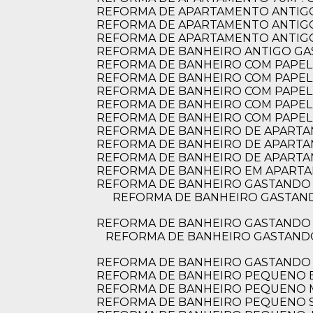
REFORMA DE APARTAMENTO ANTIGO
DIFERENCIAIS
REFORMA DE APARTAMENTO ANTIGO
Porque escolher a 
REFORMA DE APARTAMENTO ANTIGO:
REFORMA DE BANHEIRO ANTIGO G
REFORMA DE BANHEIRO COM PAPEL D
REFORMA DE BANHEIRO COM PAPEL 
REFORMA DE BANHEIRO COM PAPEL
Ambientes que inspiram
REFORMA DE BANHEIRO COM PAPEL
Cada projeto é pensado para refletir
REFORMA DE BANHEIRO COM PAPEL
o que há de melhor em você.
REFORMA DE BANHEIRO DE APARTAME
Design que surpreende
REFORMA DE BANHEIRO DE APARTA
REFORMA DE BANHEIRO DE APARTA
Trazemos soluções criativas que
aliam estética, técnica e
REFORMA DE BANHEIRO EM APARTA
personalidade.
REFORMA DE BANHEIRO GASTANDO 
Excelência em cada
REFORMA DE BANHEIRO GASTANDO POUCO: DICAS PRÁTICAS PARA TRANSFORMAR O ESPAÇO SEM ESTOURAR O
projeto
REFORMA DE BANHEIRO GASTANDO 
Materiais nobres, execução precisa e
REFORMA DE BANHEIRO GASTANDO POUCO: DICAS PRÁTICAS PARA TRANSFORMAR SEU ESPAÇO SEM ESTOURAR O
resultados à altura das expectativas.
REFORMA DE BANHEIRO GASTANDO
REFORMA DE BANHEIRO PEQUENO E
REFORMA DE BANHEIRO PEQUENO
REFORMA DE BANHEIRO PEQUENO S