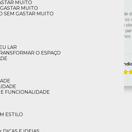
ASTAR MUITO
 GASTAR MUITO
ÇO SEM GASTAR MUITO
um na região central outro na zona sul,
a empresa, constatntes de projetos e
Gostamos muito 
tendidos a contento, sempre com muita
exatamente igual
sionais envolvidos. Por isso
equipe.
errar.
EU LAR
 TRANSFORMAR O ESPAÇO
ADE
A
André
DADE
LIDADE
 E FUNCIONALIDADE
M ESTILO
DICAS E IDEIAS