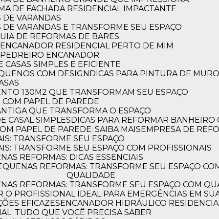
RMA DE FACHADA RESIDENCIAL IMPACTANTE
S DE VARANDAS
AS DE VARANDAS E TRANSFORME SEU ESPAÇO
 GUIA DE REFORMAS DE BARES
 ENCANADOR RESIDENCIAL PERTO DE MIM
R PEDREIRO ENCANADOR
 CASAS SIMPLES E EFICIENTE
PEQUENOS COM DESIGN
DICAS PARA PINTURA DE MUR
CASAS
MENTO 130M2 QUE TRANSFORMAM SEU ESPAÇO
O COM PAPEL DE PAREDE
 ANTIGA QUE TRANSFORMA O ESPAÇO
E CASAL SIMPLES
DICAS PARA REFORMAR BANHEIRO
OM PAPEL DE PAREDE: SAIBA MAIS
EMPRESA DE REF
AIS: TRANSFORME SEU ESPAÇO
AIS: TRANSFORME SEU ESPAÇO COM PROFISSIONAIS
NAS REFORMAS: DICAS ESSENCIAIS
QUALIDADE
ENAS REFORMAS: TRANSFORME SEU ESPAÇO COM QUA
 O PROFISSIONAL IDEAL PARA EMERGÊNCIAS EM SUA
ÕES EFICAZES
ENCANADOR HIDRÁULICO RESIDENCIAL
IAL: TUDO QUE VOCÊ PRECISA SABER