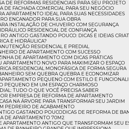
A DE REFORMAS RESIDENCIAIS PARA SEU PROJETO
A DE FACHADA COMERCIAL PARA SEU NEGÓCIO
RA APARTAMENTO IDEAL PARA SUAS NECESSIDADES
IRO ENCANADOR PARA SUA OBRA
PARA INSTALAÇÃO DE CHUVEIRO COM SEGURANÇA
DRÁULICO RESIDENCIAL DE CONFIANÇA
RO ANTIGO GASTANDO POUCO: DICAS E IDEIAS CRIAT
ICA E HIDRÁULICA?
MANUTENÇÃO RESIDENCIAL E PREDIAL
ANHEIRO DE APARTAMENTO COM SUCESSO
ZINHA DE APARTAMENTO COM DICAS PRÁTICAS
EU APARTAMENTO NOVO PARA MAXIMIZAR O ESPAÇO
NOSSA HISTÓRIA
Arquitetura 
TRICA RESIDENCIAL MONOFÁSICA DE FORMA SEGURA
 BANHEIRO SEM QUEBRA QUEBRA E ECONOMIZAR
essência
 APARTAMENTO PEQUENO COM ESTILO E FUNCIONAL
RO PEQUENO EM UM ESPAÇO CHARMOSO
DIAL: TUDO O QUE VOCÊ PRECISA SABER
Desde 2000, a Ferja Arqui
LHOR EMPRESA DE REFORMA DE APARTAMENTO
criatividade, funcionalida
E CASA NA ÁRVORE PARA TRANSFORMAR SEU JARDIM
OM PEDREIRO DE ACABAMENTO
Com expertise em interiore
 ANTIGO GASTANDO POUCO
DICAS DE REFORMA DE B
corporativos, a empresa t
RMA DE APARTAMENTO 70M2
priorizando conforto, esté
 DE APARTAMENTO ANTIGO QUE TRANSFORMAM SEU 
ORMA DE BANHEIRO GRANDE QUE IMPRESSIONA
Saiba mais