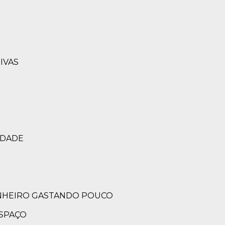
IVAS
que traduz sua
IDADE
tetura cria projetos únicos que aliam
de e soluções personalizadas.
s residenciais, comerciais e
ANHEIRO GASTANDO POUCO
ransforma ideias em espaços elegantes,
tica e excelência em cada detalhe.
ESPAÇO