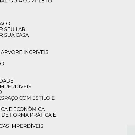
IAL: GUIA COMPLETO
PAÇO
R SEU LAR
R SUA CASA
 ÁRVORE INCRÍVEIS
CO
IDADE
IMPERDÍVEIS
O
ICA E ECONÔMICA
CAS IMPERDÍVEIS