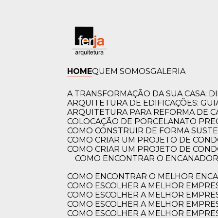
HOME
QUEM SOMOS
GALERIA
A TRANSFORMAÇÃO DA SUA CASA: 
ARQUITETURA DE EDIFICAÇÕES: GUI
ARQUITETURA PARA REFORMA DE C
Bem-vindos
COLOCAÇÃO DE PORCELANATO PREÇ
COMO CONSTRUIR DE FORMA SUSTE
COMO CRIAR UM PROJETO DE COND
Ferja Arquit
COMO CRIAR UM PROJETO DE COND
COMO ENCONTRAR O ENCANADOR MAIS PRÓXIMO DE VOCÊ? GUIA COMPLETO PARA RESOLVER SEUS PROBLEMAS
Design que inspira, arquitetur
COMO ENCONTRAR O MELHOR ENCA
COMO ESCOLHER A MELHOR EMPRE
SAIBA
COMO ESCOLHER A MELHOR EMPRES
MAIS
COMO ESCOLHER A MELHOR EMPRES
COMO ESCOLHER A MELHOR EMPRES