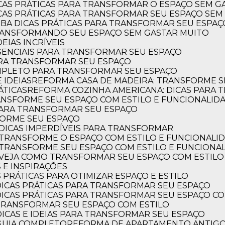
ICAS PRÁTICAS PARA TRANSFORMAR O ESPAÇO SEM G
ICAS PRÁTICAS PARA TRANSFORMAR SEU ESPAÇO SEM
AIBA DICAS PRÁTICAS PARA TRANSFORMAR SEU ESPA
mento em péssimas condições
Sou sindica de dois predios, 
TRANSFORMANDO SEU ESPAÇO SEM GASTAR MUITO
 aconchegante. Respeito à
contratamos os serviços dest
EIAS INCRÍVEIS
ja pela responsabilidade,
execução de obras. Fomos a
SSENCIAIS PARA TRANSFORMAR SEU ESPAÇO
 trabalho belo e harmônico.
presteza por parte dos profis
ARA TRANSFORMAR SEU ESPAÇO
recomendamos sem medo de 
OMPLETO PARA TRANSFORMAR SEU ESPAÇO
 IDEIAS
REFORMA CASA DE MADEIRA: TRANSFORME S
ÁTICAS
REFORMA COZINHA AMERICANA: DICAS PARA
ANSFORME SEU ESPAÇO COM ESTILO E FUNCIONALID
C
 PARA TRANSFORMAR SEU ESPAÇO
Candida Escossia
FORME SEU ESPAÇO
DICAS IMPERDÍVEIS PARA TRANSFORMAR
 TRANSFORME O ESPAÇO COM ESTILO E FUNCIONALI
 TRANSFORME SEU ESPAÇO COM ESTILO E FUNCIONA
 VEJA COMO TRANSFORMAR SEU ESPAÇO COM ESTILO
 E INSPIRAÇÕES
 PRÁTICAS PARA OTIMIZAR ESPAÇO E ESTILO
DICAS PRÁTICAS PARA TRANSFORMAR SEU ESPAÇO
DICAS PRÁTICAS PARA TRANSFORMAR SEU ESPAÇO CO
TRANSFORMAR SEU ESPAÇO COM ESTILO
DICAS E IDEIAS PARA TRANSFORMAR SEU ESPAÇO
GUIA COMPLETO
REFORMA DE APARTAMENTO ANTIGO: 