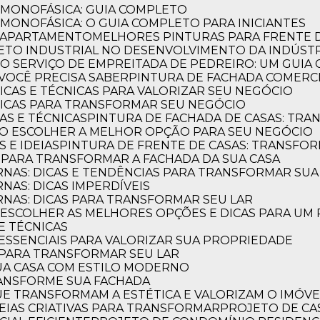
L MONOFÁSICA: GUIA COMPLETO
 MONOFÁSICA: O GUIA COMPLETO PARA INICIANTES
E APARTAMENTO
MELHORES PINTURAS PARA FRENTE 
TETO INDUSTRIAL NO DESENVOLVIMENTO DA INDÚST
E O SERVIÇO DE EMPREITADA DE PEDREIRO: UM GUI
VOCÊ PRECISA SABER
PINTURA DE FACHADA COMERCI
DICAS E TÉCNICAS PARA VALORIZAR SEU NEGÓCIO
 DICAS PARA TRANSFORMAR SEU NEGÓCIO
CAS E TÉCNICAS
PINTURA DE FACHADA DE CASAS: TR
OMO ESCOLHER A MELHOR OPÇÃO PARA SEU NEGÓCIO
S E IDEIAS
PINTURA DE FRENTE DE CASAS: TRANSFOR
S PARA TRANSFORMAR A FACHADA DA SUA CASA
RNAS: DICAS E TENDÊNCIAS PARA TRANSFORMAR SU
NAS: DICAS IMPERDÍVEIS
RNAS: DICAS PARA TRANSFORMAR SEU LAR
O ESCOLHER AS MELHORES OPÇÕES E DICAS PARA UM
 E TÉCNICAS
S ESSENCIAIS PARA VALORIZAR SUA PROPRIEDADE
S PARA TRANSFORMAR SEU LAR
UA CASA COM ESTILO MODERNO
TRANSFORME SUA FACHADA
QUE TRANSFORMAM A ESTÉTICA E VALORIZAM O IMÓVE
IDEIAS CRIATIVAS PARA TRANSFORMAR
PROJETO DE CA