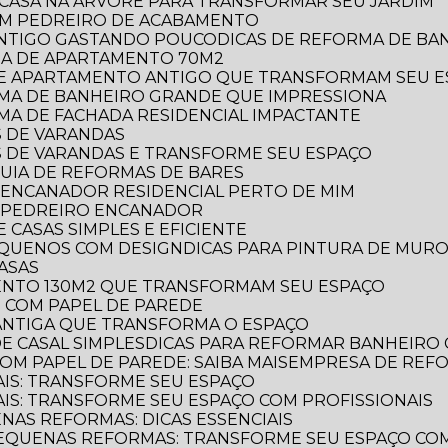
E CASA NA ÁRVORE PARA TRANSFORMAR SEU JARDIM
OM PEDREIRO DE ACABAMENTO
 ANTIGO GASTANDO POUCO
DICAS DE REFORMA DE B
RMA DE APARTAMENTO 70M2
 DE APARTAMENTO ANTIGO QUE TRANSFORMAM SEU 
ORMA DE BANHEIRO GRANDE QUE IMPRESSIONA
RMA DE FACHADA RESIDENCIAL IMPACTANTE
S DE VARANDAS
AS DE VARANDAS E TRANSFORME SEU ESPAÇO
 GUIA DE REFORMAS DE BARES
 ENCANADOR RESIDENCIAL PERTO DE MIM
R PEDREIRO ENCANADOR
 CASAS SIMPLES E EFICIENTE
PEQUENOS COM DESIGN
DICAS PARA PINTURA DE MUR
CASAS
MENTO 130M2 QUE TRANSFORMAM SEU ESPAÇO
O COM PAPEL DE PAREDE
 ANTIGA QUE TRANSFORMA O ESPAÇO
E CASAL SIMPLES
DICAS PARA REFORMAR BANHEIRO
OM PAPEL DE PAREDE: SAIBA MAIS
EMPRESA DE REF
AIS: TRANSFORME SEU ESPAÇO
AIS: TRANSFORME SEU ESPAÇO COM PROFISSIONAIS
NAS REFORMAS: DICAS ESSENCIAIS