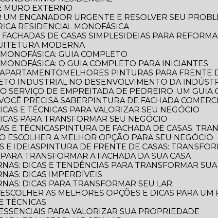
DE MURO EXTERNO
R UM ENCANADOR URGENTE E RESOLVER SEU PROB
TRICA RESIDENCIAL MONOFÁSICA
E FACHADAS DE CASAS SIMPLES
IDEIAS PARA REFORM
QUITETURA MODERNA
L MONOFÁSICA: GUIA COMPLETO
 MONOFÁSICA: O GUIA COMPLETO PARA INICIANTES
E APARTAMENTO
MELHORES PINTURAS PARA FRENTE 
TETO INDUSTRIAL NO DESENVOLVIMENTO DA INDÚST
E O SERVIÇO DE EMPREITADA DE PEDREIRO: UM GUI
VOCÊ PRECISA SABER
PINTURA DE FACHADA COMERCI
DICAS E TÉCNICAS PARA VALORIZAR SEU NEGÓCIO
 DICAS PARA TRANSFORMAR SEU NEGÓCIO
CAS E TÉCNICAS
PINTURA DE FACHADA DE CASAS: TR
OMO ESCOLHER A MELHOR OPÇÃO PARA SEU NEGÓCIO
S E IDEIAS
PINTURA DE FRENTE DE CASAS: TRANSFOR
S PARA TRANSFORMAR A FACHADA DA SUA CASA
RNAS: DICAS E TENDÊNCIAS PARA TRANSFORMAR SU
NAS: DICAS IMPERDÍVEIS
RNAS: DICAS PARA TRANSFORMAR SEU LAR
O ESCOLHER AS MELHORES OPÇÕES E DICAS PARA UM
 E TÉCNICAS
S ESSENCIAIS PARA VALORIZAR SUA PROPRIEDADE