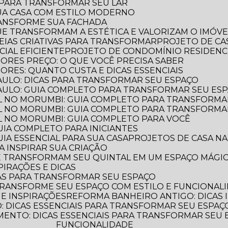
S PARA TRANSFORMAR SEU LAR
UA CASA COM ESTILO MODERNO
TRANSFORME SUA FACHADA
QUE TRANSFORMAM A ESTÉTICA E VALORIZAM O IMÓVE
IDEIAS CRIATIVAS PARA TRANSFORMAR
PROJETO DE CA
IAL EFICIENTE
PROJETO DE CONDOMÍNIO RESIDENC
IORES PREÇO: O QUE VOCÊ PRECISA SABER
ORES: QUANTO CUSTA E DICAS ESSENCIAIS
PAULO: DICAS PARA TRANSFORMAR SEU ESPAÇO
PAULO: GUIA COMPLETO PARA TRANSFORMAR SEU ES
L NO MORUMBI: GUIA COMPLETO PARA TRANSFORMA
L NO MORUMBI: GUIA COMPLETO PARA TRANSFORMA
L NO MORUMBI: GUIA COMPLETO PARA VOCÊ
GUIA COMPLETO PARA INICIANTES
UIA ESSENCIAL PARA SUA CASA
PROJETOS DE CASA NA
A INSPIRAR SUA CRIAÇÃO
UE TRANSFORMAM SEU QUINTAL EM UM ESPAÇO MÁGI
PIRAÇÕES E DICAS
AS PARA TRANSFORMAR SEU ESPAÇO
TRANSFORME SEU ESPAÇO COM ESTILO E FUNCIONAL
 E INSPIRAÇÕES
REFORMA BANHEIRO ANTIGO: DICAS 
 DICAS ESSENCIAIS PARA TRANSFORMAR SEU ESPAÇ
FUNCIONALIDADE