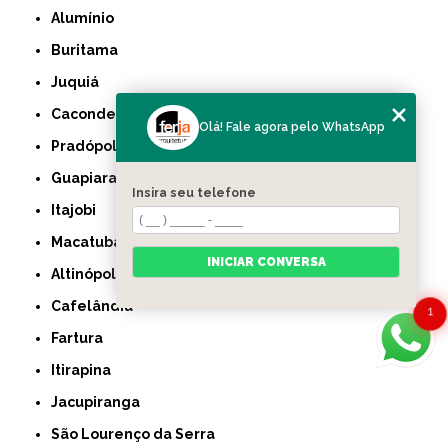
Alumínio
Buritama
Juquiá
Caconde
Olá! Fale agora pelo WhatsApp
Pradópolis
Guapiara
Insira seu telefone
Itajobi
Macatuba
INICIAR CONVERSA
Altinópolis
Cafelândia
1
Fartura
Itirapina
Jacupiranga
São Lourenço da Serra