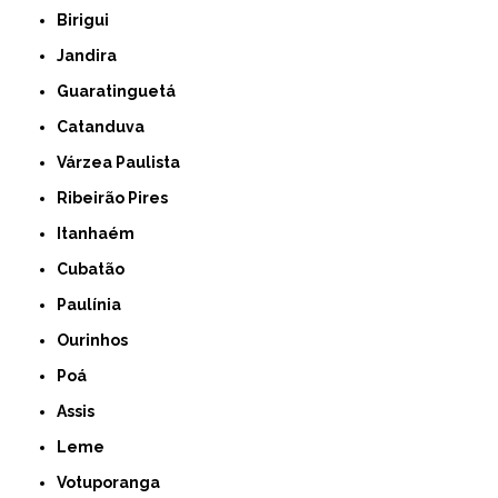
Birigui
Jandira
Guaratinguetá
Catanduva
Várzea Paulista
Ribeirão Pires
Itanhaém
Cubatão
Paulínia
Ourinhos
Poá
Assis
Leme
Votuporanga