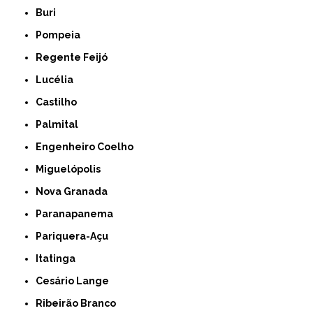
Buri
Pompeia
Regente Feijó
Lucélia
Castilho
Palmital
Engenheiro Coelho
Miguelópolis
Nova Granada
Paranapanema
Pariquera-Açu
Itatinga
Cesário Lange
Ribeirão Branco