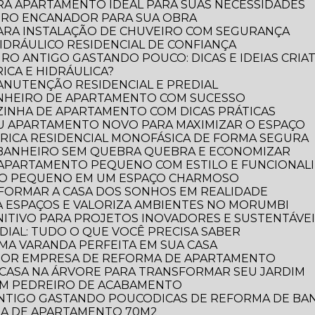
RA APARTAMENTO IDEAL PARA SUAS NECESSIDADES
IRO ENCANADOR PARA SUA OBRA
PARA INSTALAÇÃO DE CHUVEIRO COM SEGURANÇA
DRÁULICO RESIDENCIAL DE CONFIANÇA
RO ANTIGO GASTANDO POUCO: DICAS E IDEIAS CRIAT
ICA E HIDRÁULICA?
MANUTENÇÃO RESIDENCIAL E PREDIAL
ANHEIRO DE APARTAMENTO COM SUCESSO
ZINHA DE APARTAMENTO COM DICAS PRÁTICAS
EU APARTAMENTO NOVO PARA MAXIMIZAR O ESPAÇO
TRICA RESIDENCIAL MONOFÁSICA DE FORMA SEGURA
 BANHEIRO SEM QUEBRA QUEBRA E ECONOMIZAR
 APARTAMENTO PEQUENO COM ESTILO E FUNCIONAL
RO PEQUENO EM UM ESPAÇO CHARMOSO
FORMAR A CASA DOS SONHOS EM REALIDADE
 ESPAÇOS E VALORIZA AMBIENTES NO MORUMBI
NITIVO PARA PROJETOS INOVADORES E SUSTENTÁVE
DIAL: TUDO O QUE VOCÊ PRECISA SABER
UMA VARANDA PERFEITA EM SUA CASA
LHOR EMPRESA DE REFORMA DE APARTAMENTO
E CASA NA ÁRVORE PARA TRANSFORMAR SEU JARDIM
OM PEDREIRO DE ACABAMENTO
 ANTIGO GASTANDO POUCO
DICAS DE REFORMA DE B
RMA DE APARTAMENTO 70M2