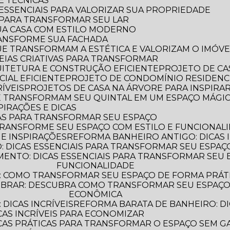
 E TÉCNICAS
S ESSENCIAIS PARA VALORIZAR SUA PROPRIEDADE
S PARA TRANSFORMAR SEU LAR
UA CASA COM ESTILO MODERNO
TRANSFORME SUA FACHADA
QUE TRANSFORMAM A ESTÉTICA E VALORIZAM O IMÓVE
IDEIAS CRIATIVAS PARA TRANSFORMAR
QUITETURA E CONSTRUÇÃO EFICIENTE
PROJETO DE CA
IAL EFICIENTE
PROJETO DE CONDOMÍNIO RESIDENC
ÍVEIS
PROJETOS DE CASA NA ÁRVORE PARA INSPIRA
UE TRANSFORMAM SEU QUINTAL EM UM ESPAÇO MÁGI
PIRAÇÕES E DICAS
AS PARA TRANSFORMAR SEU ESPAÇO
TRANSFORME SEU ESPAÇO COM ESTILO E FUNCIONAL
 E INSPIRAÇÕES
REFORMA BANHEIRO ANTIGO: DICAS 
 DICAS ESSENCIAIS PARA TRANSFORMAR SEU ESPAÇ
FUNCIONALIDADE
: COMO TRANSFORMAR SEU ESPAÇO DE FORMA PRÁT
ECONÔMICA
DICAS INCRÍVEIS
REFORMA BARATA DE BANHEIRO: DI
CAS INCRÍVEIS PARA ECONOMIZAR
ICAS PRÁTICAS PARA TRANSFORMAR O ESPAÇO SEM G