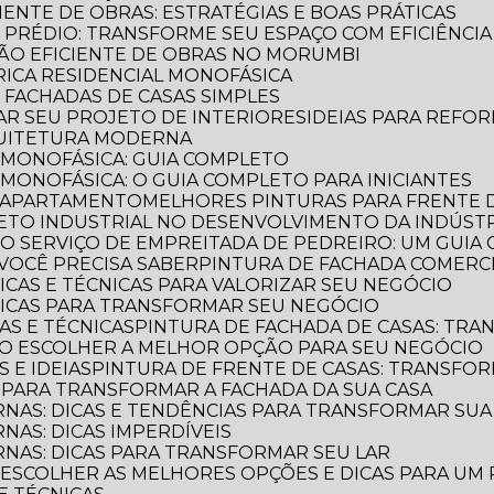
CIENTE DE OBRAS: ESTRATÉGIAS E BOAS PRÁTICAS
E PRÉDIO: TRANSFORME SEU ESPAÇO COM EFICIÊNCIA
AÇÃO EFICIENTE DE OBRAS NO MORUMBI
TRICA RESIDENCIAL MONOFÁSICA
E FACHADAS DE CASAS SIMPLES
MAR SEU PROJETO DE INTERIORES
IDEIAS PARA REFO
QUITETURA MODERNA
L MONOFÁSICA: GUIA COMPLETO
 MONOFÁSICA: O GUIA COMPLETO PARA INICIANTES
E APARTAMENTO
MELHORES PINTURAS PARA FRENTE 
TETO INDUSTRIAL NO DESENVOLVIMENTO DA INDÚST
E O SERVIÇO DE EMPREITADA DE PEDREIRO: UM GUI
VOCÊ PRECISA SABER
PINTURA DE FACHADA COMERCI
DICAS E TÉCNICAS PARA VALORIZAR SEU NEGÓCIO
 DICAS PARA TRANSFORMAR SEU NEGÓCIO
CAS E TÉCNICAS
PINTURA DE FACHADA DE CASAS: TR
OMO ESCOLHER A MELHOR OPÇÃO PARA SEU NEGÓCIO
S E IDEIAS
PINTURA DE FRENTE DE CASAS: TRANSFOR
S PARA TRANSFORMAR A FACHADA DA SUA CASA
RNAS: DICAS E TENDÊNCIAS PARA TRANSFORMAR SU
NAS: DICAS IMPERDÍVEIS
RNAS: DICAS PARA TRANSFORMAR SEU LAR
O ESCOLHER AS MELHORES OPÇÕES E DICAS PARA UM