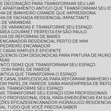
RA E DECORAÇÃO PARA TRANSFORMAR SEU LAR
 DE APARTAMENTO ANTIGO QUE TRANSFORMAM SEU 
ORMA DE BANHEIRO GRANDE QUE IMPRESSIONA
RMA DE FACHADA RESIDENCIAL IMPACTANTE
S DE VARANDAS
AS DE VARANDAS E TRANSFORME SEU ESPAÇO
 A ÁREA GOURMET PERFEITA EM SÃO PAULO
 GUIA DE REFORMAS DE BARES
 ENCANADOR RESIDENCIAL PERTO DE MIM
R PEDREIRO ENCANADOR
 CASAS SIMPLES E EFICIENTE
PEQUENOS COM DESIGN
DICAS PARA PINTURA DE MUR
CASAS
MENTO 130M2 QUE TRANSFORMAM SEU ESPAÇO
O COM PAPEL DE PAREDE
 ANTIGA QUE TRANSFORMA O ESPAÇO
E CASAL SIMPLES
DICAS PARA REFORMAR BANHEIRO
OM PAPEL DE PAREDE: SAIBA MAIS
EMPRESA DE REF
AIS: TRANSFORME SEU ESPAÇO
AIS: TRANSFORME SEU ESPAÇO COM PROFISSIONAIS
 O PROFISSIONAL IDEAL PARA EMERGÊNCIAS EM SUA
ÕES EFICAZES
ENCANADOR HIDRÁULICO RESIDENCIAL
IAL: TUDO QUE VOCÊ PRECISA SABER