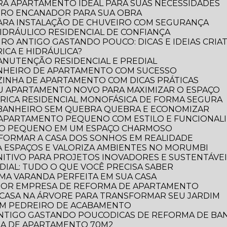
RA APARTAMENTO IDEAL PARA SUAS NECESSIDADES
IRO ENCANADOR PARA SUA OBRA
PARA INSTALAÇÃO DE CHUVEIRO COM SEGURANÇA
DRÁULICO RESIDENCIAL DE CONFIANÇA
RO ANTIGO GASTANDO POUCO: DICAS E IDEIAS CRIAT
ICA E HIDRÁULICA?
MANUTENÇÃO RESIDENCIAL E PREDIAL
ANHEIRO DE APARTAMENTO COM SUCESSO
ZINHA DE APARTAMENTO COM DICAS PRÁTICAS
EU APARTAMENTO NOVO PARA MAXIMIZAR O ESPAÇO
TRICA RESIDENCIAL MONOFÁSICA DE FORMA SEGURA
 BANHEIRO SEM QUEBRA QUEBRA E ECONOMIZAR
 APARTAMENTO PEQUENO COM ESTILO E FUNCIONAL
RO PEQUENO EM UM ESPAÇO CHARMOSO
FORMAR A CASA DOS SONHOS EM REALIDADE
 ESPAÇOS E VALORIZA AMBIENTES NO MORUMBI
NITIVO PARA PROJETOS INOVADORES E SUSTENTÁVE
DIAL: TUDO O QUE VOCÊ PRECISA SABER
UMA VARANDA PERFEITA EM SUA CASA
LHOR EMPRESA DE REFORMA DE APARTAMENTO
E CASA NA ÁRVORE PARA TRANSFORMAR SEU JARDIM
OM PEDREIRO DE ACABAMENTO
 ANTIGO GASTANDO POUCO
DICAS DE REFORMA DE B
RMA DE APARTAMENTO 70M2