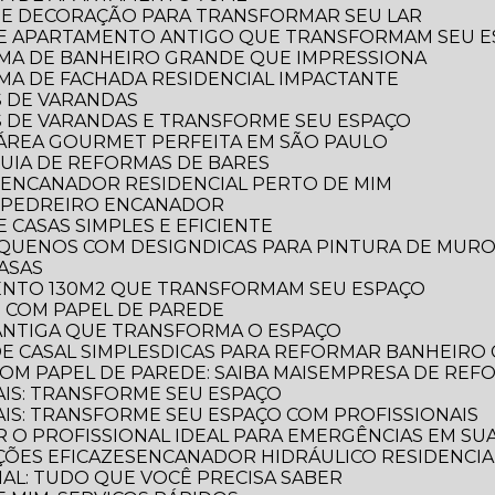
RA E DECORAÇÃO PARA TRANSFORMAR SEU LAR
 DE APARTAMENTO ANTIGO QUE TRANSFORMAM SEU 
ORMA DE BANHEIRO GRANDE QUE IMPRESSIONA
RMA DE FACHADA RESIDENCIAL IMPACTANTE
S DE VARANDAS
AS DE VARANDAS E TRANSFORME SEU ESPAÇO
 A ÁREA GOURMET PERFEITA EM SÃO PAULO
 GUIA DE REFORMAS DE BARES
 ENCANADOR RESIDENCIAL PERTO DE MIM
R PEDREIRO ENCANADOR
 CASAS SIMPLES E EFICIENTE
PEQUENOS COM DESIGN
DICAS PARA PINTURA DE MUR
CASAS
MENTO 130M2 QUE TRANSFORMAM SEU ESPAÇO
O COM PAPEL DE PAREDE
 ANTIGA QUE TRANSFORMA O ESPAÇO
E CASAL SIMPLES
DICAS PARA REFORMAR BANHEIRO
OM PAPEL DE PAREDE: SAIBA MAIS
EMPRESA DE REF
AIS: TRANSFORME SEU ESPAÇO
AIS: TRANSFORME SEU ESPAÇO COM PROFISSIONAIS
 O PROFISSIONAL IDEAL PARA EMERGÊNCIAS EM SUA
ÕES EFICAZES
ENCANADOR HIDRÁULICO RESIDENCIAL
IAL: TUDO QUE VOCÊ PRECISA SABER