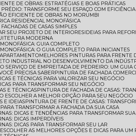
CIENTE DE OBRAS: ESTRATÉGIAS E BOAS PRÁTICAS
E PRÉDIO: TRANSFORME SEU ESPAÇO COM EFICIÊNCIA
AÇÃO EFICIENTE DE OBRAS NO MORUMBI
TRICA RESIDENCIAL MONOFÁSICA
E FACHADAS DE CASAS SIMPLES
MAR SEU PROJETO DE INTERIORES
IDEIAS PARA REFO
QUITETURA MODERNA
L MONOFÁSICA: GUIA COMPLETO
 MONOFÁSICA: O GUIA COMPLETO PARA INICIANTES
E APARTAMENTO
MELHORES PINTURAS PARA FRENTE 
TETO INDUSTRIAL NO DESENVOLVIMENTO DA INDÚST
E O SERVIÇO DE EMPREITADA DE PEDREIRO: UM GUI
VOCÊ PRECISA SABER
PINTURA DE FACHADA COMERCI
DICAS E TÉCNICAS PARA VALORIZAR SEU NEGÓCIO
 DICAS PARA TRANSFORMAR SEU NEGÓCIO
CAS E TÉCNICAS
PINTURA DE FACHADA DE CASAS: TR
OMO ESCOLHER A MELHOR OPÇÃO PARA SEU NEGÓCIO
S E IDEIAS
PINTURA DE FRENTE DE CASAS: TRANSFOR
S PARA TRANSFORMAR A FACHADA DA SUA CASA
RNAS: DICAS E TENDÊNCIAS PARA TRANSFORMAR SU
NAS: DICAS IMPERDÍVEIS
RNAS: DICAS PARA TRANSFORMAR SEU LAR
O ESCOLHER AS MELHORES OPÇÕES E DICAS PARA UM