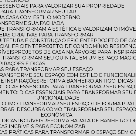
 E TÉCNICAS
S ESSENCIAIS PARA VALORIZAR SUA PROPRIEDADE
S PARA TRANSFORMAR SEU LAR
UA CASA COM ESTILO MODERNO
TRANSFORME SUA FACHADA
QUE TRANSFORMAM A ESTÉTICA E VALORIZAM O IMÓVE
IDEIAS CRIATIVAS PARA TRANSFORMAR
QUITETURA E CONSTRUÇÃO EFICIENTE
PROJETO DE CA
IAL EFICIENTE
PROJETO DE CONDOMÍNIO RESIDENC
ÍVEIS
PROJETOS DE CASA NA ÁRVORE PARA INSPIRA
UE TRANSFORMAM SEU QUINTAL EM UM ESPAÇO MÁGI
PIRAÇÕES E DICAS
AS PARA TRANSFORMAR SEU ESPAÇO
TRANSFORME SEU ESPAÇO COM ESTILO E FUNCIONAL
 E INSPIRAÇÕES
REFORMA BANHEIRO ANTIGO: DICAS 
 DICAS ESSENCIAIS PARA TRANSFORMAR SEU ESPAÇ
FUNCIONALIDADE
: COMO TRANSFORMAR SEU ESPAÇO DE FORMA PRÁT
ECONÔMICA
DICAS INCRÍVEIS
REFORMA BARATA DE BANHEIRO: DI
CAS INCRÍVEIS PARA ECONOMIZAR
ICAS PRÁTICAS PARA TRANSFORMAR O ESPAÇO SEM G