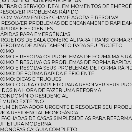
ÃO RÁPIDA PARA EMERGÊNCIAS
NTRAR O SERVIÇO IDEAL EM MOMENTOS DE EMERGÊ
 RESOLVER PROBLEMAS RÁPIDO
 COM VAZAMENTOS? CHAME AGORA E RESOLVA!
O RESOLVER PROBLEMAS DE ENCANAMENTO RAPIDA
ÁPIDAS E EFICIENTES
RÁPIDAS PARA EMERGÊNCIAS
 PROJETOS DE SALA COMERCIAL PARA TRANSFORMAR
 REFORMA DE APARTAMENTO PARA SEU PROJETO
ÓXIMO
XIMO E RESOLVA OS PROBLEMAS DE FORMA MAIS RÁP
XIMO E RESOLVA OS PROBLEMAS DE FORMA RÁPIDA 
XIMO E RESOLVA SEUS PROBLEMAS DE FORMA RÁPID
XIMO: DE FORMA RÁPIDA E EFICIENTE
XIMO: DICAS E TRUQUES
XIMO: O GUIA COMPLETO PARA RESOLVER SEUS PR
TIDOS NA HORA DE FAZER UMA REFORMA
 CONDOMÍNIO RESIDENCIAL
DE MURO EXTERNO
R UM ENCANADOR URGENTE E RESOLVER SEU PROB
TRICA RESIDENCIAL MONOFÁSICA
E FACHADAS DE CASAS SIMPLES
IDEIAS PARA REFORM
QUITETURA MODERNA
L MONOFÁSICA: GUIA COMPLETO