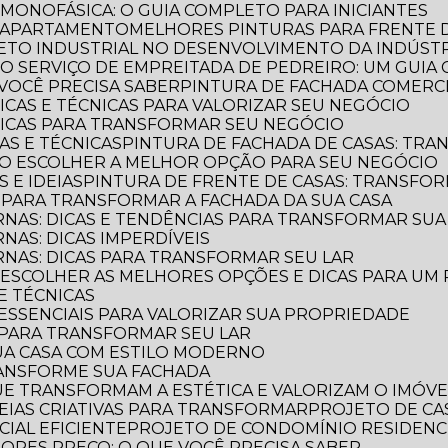
 MONOFÁSICA: O GUIA COMPLETO PARA INICIANTES
E APARTAMENTO
MELHORES PINTURAS PARA FRENTE 
TETO INDUSTRIAL NO DESENVOLVIMENTO DA INDÚST
E O SERVIÇO DE EMPREITADA DE PEDREIRO: UM GUI
VOCÊ PRECISA SABER
PINTURA DE FACHADA COMERCI
DICAS E TÉCNICAS PARA VALORIZAR SEU NEGÓCIO
 DICAS PARA TRANSFORMAR SEU NEGÓCIO
CAS E TÉCNICAS
PINTURA DE FACHADA DE CASAS: TR
OMO ESCOLHER A MELHOR OPÇÃO PARA SEU NEGÓCIO
S E IDEIAS
PINTURA DE FRENTE DE CASAS: TRANSFOR
S PARA TRANSFORMAR A FACHADA DA SUA CASA
RNAS: DICAS E TENDÊNCIAS PARA TRANSFORMAR SU
NAS: DICAS IMPERDÍVEIS
RNAS: DICAS PARA TRANSFORMAR SEU LAR
O ESCOLHER AS MELHORES OPÇÕES E DICAS PARA UM
 E TÉCNICAS
S ESSENCIAIS PARA VALORIZAR SUA PROPRIEDADE
S PARA TRANSFORMAR SEU LAR
UA CASA COM ESTILO MODERNO
TRANSFORME SUA FACHADA
QUE TRANSFORMAM A ESTÉTICA E VALORIZAM O IMÓVE
IDEIAS CRIATIVAS PARA TRANSFORMAR
PROJETO DE CA
IAL EFICIENTE
PROJETO DE CONDOMÍNIO RESIDENC
IORES PREÇO: O QUE VOCÊ PRECISA SABER