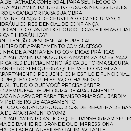
A DE FACHADA COMERCIAL PARA SEU NEGÓCIO
RA APARTAMENTO IDEAL PARA SUAS NECESSIDADES
IRO ENCANADOR PARA SUA OBRA
PARA INSTALAÇÃO DE CHUVEIRO COM SEGURANÇA
DRÁULICO RESIDENCIAL DE CONFIANÇA
RO ANTIGO GASTANDO POUCO: DICAS E IDEIAS CRIAT
ICA E HIDRÁULICA?
MANUTENÇÃO RESIDENCIAL E PREDIAL
ANHEIRO DE APARTAMENTO COM SUCESSO
ZINHA DE APARTAMENTO COM DICAS PRÁTICAS
EU APARTAMENTO NOVO PARA MAXIMIZAR O ESPAÇO
TRICA RESIDENCIAL MONOFÁSICA DE FORMA SEGURA
 BANHEIRO SEM QUEBRA QUEBRA E ECONOMIZAR
 APARTAMENTO PEQUENO COM ESTILO E FUNCIONAL
RO PEQUENO EM UM ESPAÇO CHARMOSO
DIAL: TUDO O QUE VOCÊ PRECISA SABER
LHOR EMPRESA DE REFORMA DE APARTAMENTO
E CASA NA ÁRVORE PARA TRANSFORMAR SEU JARDIM
OM PEDREIRO DE ACABAMENTO
 ANTIGO GASTANDO POUCO
DICAS DE REFORMA DE B
RMA DE APARTAMENTO 70M2
 DE APARTAMENTO ANTIGO QUE TRANSFORMAM SEU 
ORMA DE BANHEIRO GRANDE QUE IMPRESSIONA
RMA DE FACHADA RESIDENCIAL IMPACTANTE