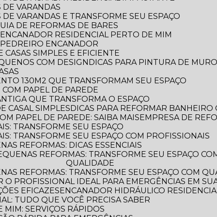
S DE VARANDAS
AS DE VARANDAS E TRANSFORME SEU ESPAÇO
 GUIA DE REFORMAS DE BARES
 ENCANADOR RESIDENCIAL PERTO DE MIM
R PEDREIRO ENCANADOR
 CASAS SIMPLES E EFICIENTE
PEQUENOS COM DESIGN
DICAS PARA PINTURA DE MUR
CASAS
MENTO 130M2 QUE TRANSFORMAM SEU ESPAÇO
O COM PAPEL DE PAREDE
 ANTIGA QUE TRANSFORMA O ESPAÇO
E CASAL SIMPLES
DICAS PARA REFORMAR BANHEIRO
OM PAPEL DE PAREDE: SAIBA MAIS
EMPRESA DE REF
AIS: TRANSFORME SEU ESPAÇO
AIS: TRANSFORME SEU ESPAÇO COM PROFISSIONAIS
NAS REFORMAS: DICAS ESSENCIAIS
QUALIDADE
ENAS REFORMAS: TRANSFORME SEU ESPAÇO COM QUA
 O PROFISSIONAL IDEAL PARA EMERGÊNCIAS EM SUA
ÕES EFICAZES
ENCANADOR HIDRÁULICO RESIDENCIAL
IAL: TUDO QUE VOCÊ PRECISA SABER
 MIM: SERVIÇOS RÁPIDOS