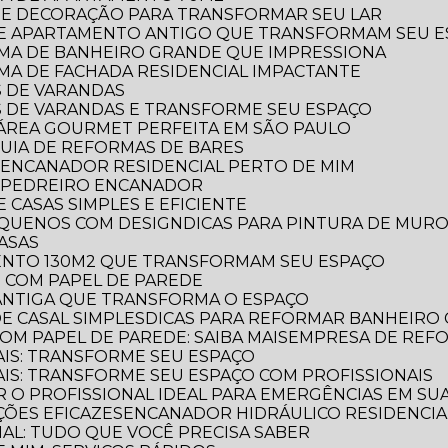
RA E DECORAÇÃO PARA TRANSFORMAR SEU LAR
 DE APARTAMENTO ANTIGO QUE TRANSFORMAM SEU 
ORMA DE BANHEIRO GRANDE QUE IMPRESSIONA
RMA DE FACHADA RESIDENCIAL IMPACTANTE
S DE VARANDAS
AS DE VARANDAS E TRANSFORME SEU ESPAÇO
 A ÁREA GOURMET PERFEITA EM SÃO PAULO
 GUIA DE REFORMAS DE BARES
 ENCANADOR RESIDENCIAL PERTO DE MIM
R PEDREIRO ENCANADOR
 CASAS SIMPLES E EFICIENTE
PEQUENOS COM DESIGN
DICAS PARA PINTURA DE MUR
CASAS
MENTO 130M2 QUE TRANSFORMAM SEU ESPAÇO
O COM PAPEL DE PAREDE
 ANTIGA QUE TRANSFORMA O ESPAÇO
E CASAL SIMPLES
DICAS PARA REFORMAR BANHEIRO
OM PAPEL DE PAREDE: SAIBA MAIS
EMPRESA DE REF
AIS: TRANSFORME SEU ESPAÇO
AIS: TRANSFORME SEU ESPAÇO COM PROFISSIONAIS
 O PROFISSIONAL IDEAL PARA EMERGÊNCIAS EM SUA
ÕES EFICAZES
ENCANADOR HIDRÁULICO RESIDENCIAL
IAL: TUDO QUE VOCÊ PRECISA SABER