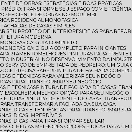
CIENTE DE OBRAS: ESTRATÉGIAS E BOAS PRÁTICAS
E PRÉDIO: TRANSFORME SEU ESPAÇO COM EFICIÊNCIA
AÇÃO EFICIENTE DE OBRAS NO MORUMBI
TRICA RESIDENCIAL MONOFÁSICA
E FACHADAS DE CASAS SIMPLES
MAR SEU PROJETO DE INTERIORES
IDEIAS PARA REFO
QUITETURA MODERNA
L MONOFÁSICA: GUIA COMPLETO
 MONOFÁSICA: O GUIA COMPLETO PARA INICIANTES
E APARTAMENTO
MELHORES PINTURAS PARA FRENTE 
TETO INDUSTRIAL NO DESENVOLVIMENTO DA INDÚST
E O SERVIÇO DE EMPREITADA DE PEDREIRO: UM GUI
VOCÊ PRECISA SABER
PINTURA DE FACHADA COMERCI
DICAS E TÉCNICAS PARA VALORIZAR SEU NEGÓCIO
 DICAS PARA TRANSFORMAR SEU NEGÓCIO
CAS E TÉCNICAS
PINTURA DE FACHADA DE CASAS: TR
OMO ESCOLHER A MELHOR OPÇÃO PARA SEU NEGÓCIO
S E IDEIAS
PINTURA DE FRENTE DE CASAS: TRANSFOR
S PARA TRANSFORMAR A FACHADA DA SUA CASA
RNAS: DICAS E TENDÊNCIAS PARA TRANSFORMAR SU
NAS: DICAS IMPERDÍVEIS
RNAS: DICAS PARA TRANSFORMAR SEU LAR
O ESCOLHER AS MELHORES OPÇÕES E DICAS PARA UM