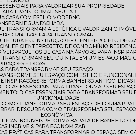
 E TÉCNICAS
S ESSENCIAIS PARA VALORIZAR SUA PROPRIEDADE
S PARA TRANSFORMAR SEU LAR
UA CASA COM ESTILO MODERNO
TRANSFORME SUA FACHADA
QUE TRANSFORMAM A ESTÉTICA E VALORIZAM O IMÓVE
IDEIAS CRIATIVAS PARA TRANSFORMAR
QUITETURA E CONSTRUÇÃO EFICIENTE
PROJETO DE CA
IAL EFICIENTE
PROJETO DE CONDOMÍNIO RESIDENC
ÍVEIS
PROJETOS DE CASA NA ÁRVORE PARA INSPIRA
UE TRANSFORMAM SEU QUINTAL EM UM ESPAÇO MÁGI
PIRAÇÕES E DICAS
AS PARA TRANSFORMAR SEU ESPAÇO
TRANSFORME SEU ESPAÇO COM ESTILO E FUNCIONAL
 E INSPIRAÇÕES
REFORMA BANHEIRO ANTIGO: DICAS 
 DICAS ESSENCIAIS PARA TRANSFORMAR SEU ESPAÇ
FUNCIONALIDADE
: COMO TRANSFORMAR SEU ESPAÇO DE FORMA PRÁT
ECONÔMICA
DICAS INCRÍVEIS
REFORMA BARATA DE BANHEIRO: DI
CAS INCRÍVEIS PARA ECONOMIZAR
ICAS PRÁTICAS PARA TRANSFORMAR O ESPAÇO SEM G