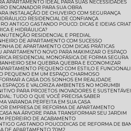
RA APARTAMENTO IDEAL PARA SUAS NECESSIDADES
IRO ENCANADOR PARA SUA OBRA
PARA INSTALAÇÃO DE CHUVEIRO COM SEGURANÇA
DRÁULICO RESIDENCIAL DE CONFIANÇA
RO ANTIGO GASTANDO POUCO: DICAS E IDEIAS CRIAT
ICA E HIDRÁULICA?
MANUTENÇÃO RESIDENCIAL E PREDIAL
ANHEIRO DE APARTAMENTO COM SUCESSO
ZINHA DE APARTAMENTO COM DICAS PRÁTICAS
EU APARTAMENTO NOVO PARA MAXIMIZAR O ESPAÇO
TRICA RESIDENCIAL MONOFÁSICA DE FORMA SEGURA
 BANHEIRO SEM QUEBRA QUEBRA E ECONOMIZAR
 APARTAMENTO PEQUENO COM ESTILO E FUNCIONAL
RO PEQUENO EM UM ESPAÇO CHARMOSO
FORMAR A CASA DOS SONHOS EM REALIDADE
 ESPAÇOS E VALORIZA AMBIENTES NO MORUMBI
NITIVO PARA PROJETOS INOVADORES E SUSTENTÁVE
DIAL: TUDO O QUE VOCÊ PRECISA SABER
UMA VARANDA PERFEITA EM SUA CASA
LHOR EMPRESA DE REFORMA DE APARTAMENTO
E CASA NA ÁRVORE PARA TRANSFORMAR SEU JARDIM
OM PEDREIRO DE ACABAMENTO
 ANTIGO GASTANDO POUCO
DICAS DE REFORMA DE B
RMA DE APARTAMENTO 70M2